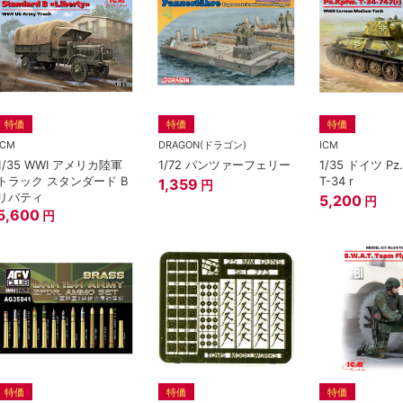
特価
特価
特価
ICM
DRAGON(ドラゴン)
ICM
1/35 WWI アメリカ陸軍
1/72 パンツァーフェリー
1/35 ドイツ Pz.
トラック スタンダード B
T-34 r
1,359
円
リバティ
5,200
円
5,600
円
特価
特価
特価