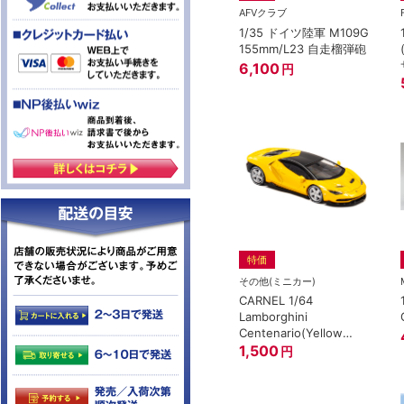
AFVクラブ
1/35 ドイツ陸軍 M109G
155mm/L23 自走榴弾砲
6,100
円
特価
その他(ミニカー)
CARNEL 1/64
Lamborghini
Centenario(Yellow
Pearl) *999pcs
1,500
円