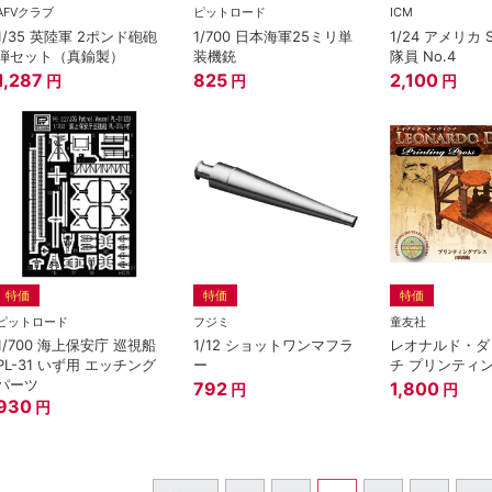
AFVクラブ
ピットロード
ICM
1/35 英陸軍 2ポンド砲砲
1/700 日本海軍25ミリ単
1/24 アメリカ S.
弾セット（真鍮製）
装機銃
隊員 No.4
1,287
825
2,100
円
円
円
特価
特価
特価
ピットロード
フジミ
童友社
1/700 海上保安庁 巡視船
1/12 ショットワンマフラ
レオナルド・ダ
PL-31 いず用 エッチング
ー
チ プリンティ
パーツ
792
1,800
円
円
930
円