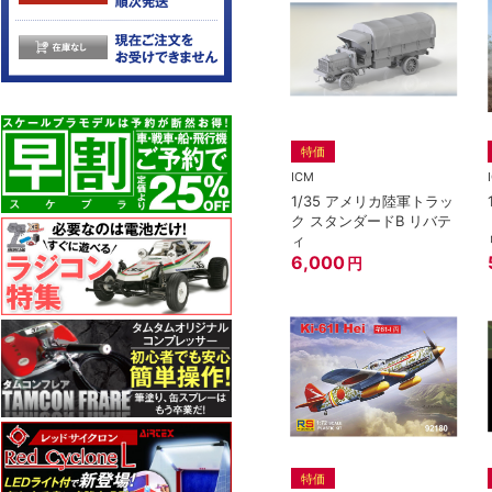
特価
ICM
1/35 アメリカ陸軍トラッ
ク スタンダードB リバテ
ィ
6,000
円
特価