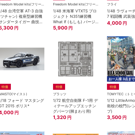
Freedom Model kits(フリーダムモデル)
Freedom Model kits(フリーダムモデル)
フライ
1/48 台湾空軍 AT-3 自強
1/48 米海軍 VTXTS プロ
1/48 ラヴォーチ
(ツチャン) 複座型練習機
ジェクト N351練習機
7 戦闘機 武装
サンダータイガー 曲技飛
What If (もしも) バージ
4,000
円
行隊 814戦闘飛行隊80周
5,300
ョン
5,900
円
円
年 2017年
お一人様 3点まで
特価
特価
特価
MAISTO(マイスト)
プラッツ
TOMYTEC（ト
1/18 フォード マスタング
1/72 航空自衛隊 F-1用 デ
1/12 LittleAr
GT 2015 ポリス*
ィテールアップエッチン
衛校の校門(レ
グパーツ(脚まわり用)
プ)
4,000
円
1,320
3,500
円
円