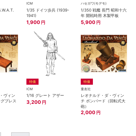
ICM
ハセガワ(モデモ)
W.A.T.
1/35 ドイツ歩兵 (1939-
1/350 戦艦 長門 昭和十六
1941)
年 開戦時用 木製甲板
1,900
5,900
円
円
特価
特価
ICM
童友社
・ヴィン
1/16 グレート アザー
レオナルド・ダ・ヴィン
ングプレス
チ ボンバード（回転式大
3,200
円
砲）
2,000
円