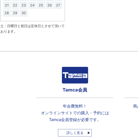
21
22
23
24
25
26
27
28
29
30
土・日曜日と祝日は定休日とさせて頂いて
おります。
Tamca会員
年会費無料！
商
オンラインサイトでの
購入・予約には
Tamca会員登録
が必要です。
詳しく見る