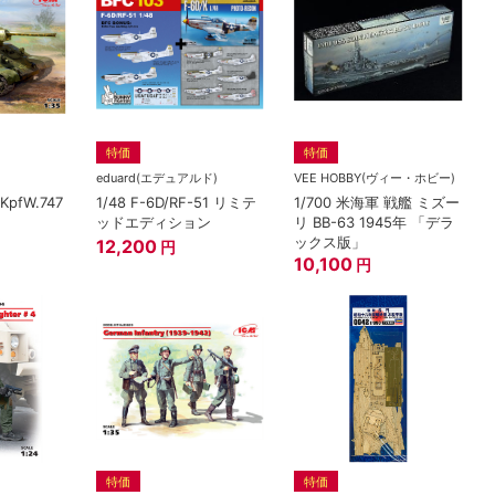
特価
特価
eduard(エデュアルド)
VEE HOBBY(ヴィー・ホビー)
KpfW.747
1/48 F-6D/RF-51 リミテ
1/700 米海軍 戦艦 ミズー
ッドエディション
リ BB-63 1945年 「デラ
ックス版」
12,200
円
10,100
円
特価
特価