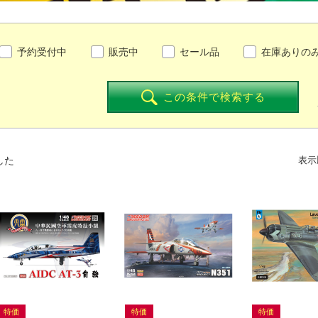
予約受付中
販売中
セール品
在庫ありの
この条件で検索する
した
表示
特価
特価
特価