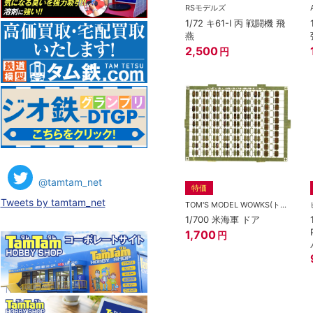
RSモデルズ
1/72 キ61-I 丙 戦闘機 飛
燕
2,500
円
@tamtam_net
特価
Tweets by tamtam_net
TOM'S MODEL WOWKS(トムスモデル)
1/700 米海軍 ドア
1,700
円