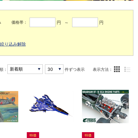
み
円 ～
円
価格帯：
絞り込み解除
順：
件ずつ表示
表示方法：
特価
特価