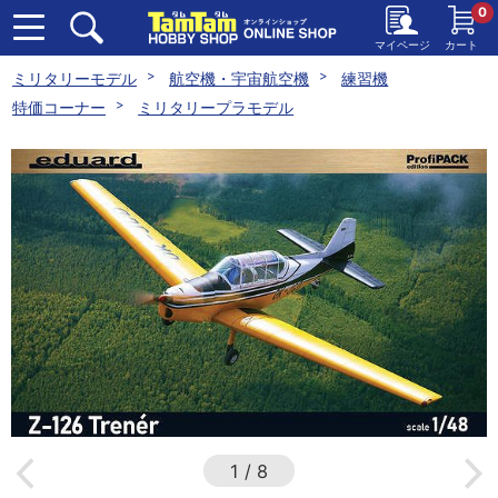
0
マイページ
カート
ミリタリーモデル
航空機・宇宙航空機
練習機
特価コーナー
ミリタリープラモデル
1
/
8