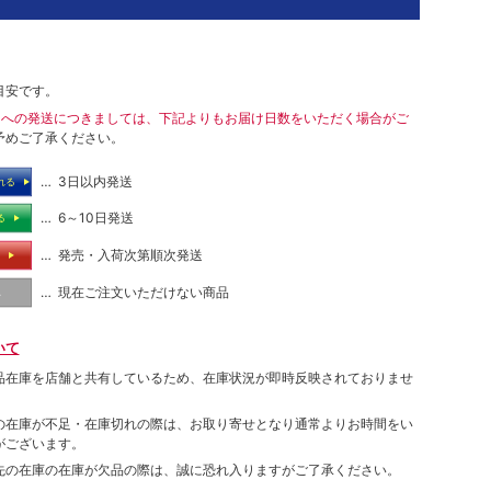
目安です。
島への発送につきましては、下記よりもお届け日数をいただく場合がご
予めご了承ください。
… 3日以内発送
れる
… 6～10日発送
る
… 発売・入荷次第順次発送
る
… 現在ご注文いただけない商品
し
いて
品在庫を店舗と共有しているため、在庫状況が即時反映されておりませ
の在庫が不足・在庫切れの際は、お取り寄せとなり通常よりお時間をい
がございます。
先の在庫の在庫が欠品の際は、誠に恐れ入りますがご了承ください。