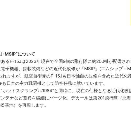
“J-MSIP”について
あるF-15Jは2023年現在で全国9個の飛行隊に約200機が配備
機器、搭載装備などの近代化改修が「MSIP」(エムシップ：Multi-Sta
められますが、航空自衛隊のF-15Jも日本独自の改修を含めた近代化
在も日本の主力戦闘機として防空任務に就いています。
“ホットスクランブル1984”と同時に、現在の仕様となる近代化改
ンテナなど差異を繊細にパーツ化。デカールは第201飛行隊（北海
小松基地）を再現します。