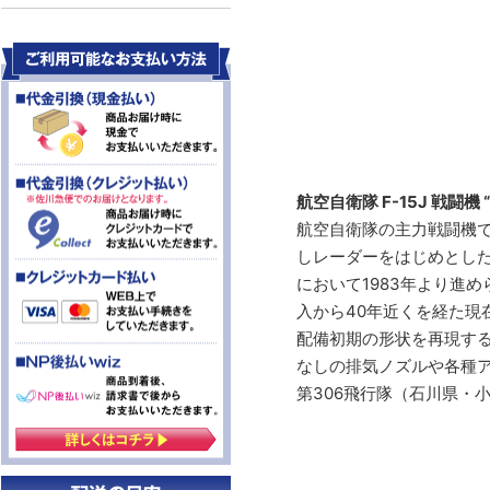
航空自衛隊 F-15J 戦闘機 
航空自衛隊の主力戦闘機で
しレーダーをはじめとした電子
において1983年より進
入から40年近くを経た現
配備初期の形状を再現する
なしの排気ノズルや各種ア
第306飛行隊（石川県・