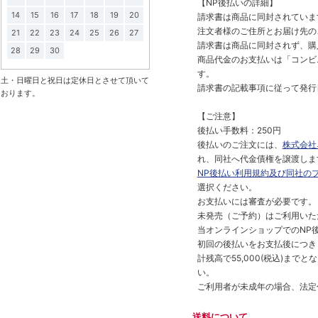
【NP後払いの詳細】
14
15
16
17
18
19
20
請求書は商品に同封されていま
注文者様のご住所とお届け先の
21
22
23
24
25
26
27
請求書は商品に同封されず、購
28
29
30
商品代金のお支払いは「コンビニ
す。
土・日曜日と祝日は定休日とさせて頂いて
請求書の記載事項に従って発行
おります。
【ご注意】
後払い手数料：250円
後払いのご注文には、
株式会社
れ、同社へ代金債権を譲渡しま
NP後払い利用規約及び同社の
選択ください。
お支払いには審査が必要です。
未発売（ご予約）はご利用いた
当オンラインショップでのNP後
初回の後払いをお支払後につき
計残高で55,000(税込)ま
い。
ご利用者が未成年の場合、法定
送料について