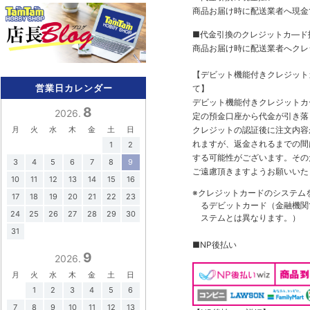
商品お届け時に配送業者へ現金
■代金引換のクレジットカ―ド
商品お届け時に配送業者へクレ
【デビット機能付きクレジッ
営業日カレンダー
て】
デビット機能付きクレジットカ
8
2026.
定の預金口座から代金が引き落
月
火
水
木
金
土
日
クレジットの認証後に注文内容
れますが、返金されるまでの間
1
2
する可能性がございます。その
3
4
5
6
7
8
9
ご遠慮頂きますようお願いいた
10
11
12
13
14
15
16
※クレジットカードのシステム
17
18
19
20
21
22
23
るデビットカード（金融機関で
24
25
26
27
28
29
30
ステムとは異なります。）
31
■NP後払い
9
2026.
月
火
水
木
金
土
日
1
2
3
4
5
6
7
8
9
10
11
12
13