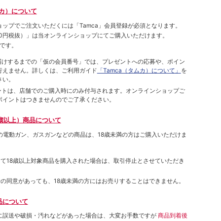
ムカ）について
ョップでご注⽂いただくには「Tamca」会員登録が必須となります。
00円税抜）
」は当オンラインショップにてご購⼊いただけます。
です。
をお届けするまでの「仮の会員番号」では、プレゼントへの応募や、ポイン
⾏えません。詳しくは、ご利⽤ガイド
「Tamca（タムカ）について」
を
さい。
ポイントは、店舗でのご購⼊時にのみ付与されます。オンラインショップご
ポイントはつきませんのでご了承ください。
歳以上）商品について
象の電動ガン、ガスガンなどの商品は、18歳未満の方はご購入いただけま
して18歳以上対象商品を購入された場合は、取引停止とさせていただき
者の同意があっても、18歳未満の方にはお売りすることはできません。
品について
に誤送や破損・汚れなどがあった場合は、大変お手数ですが
商品到着後