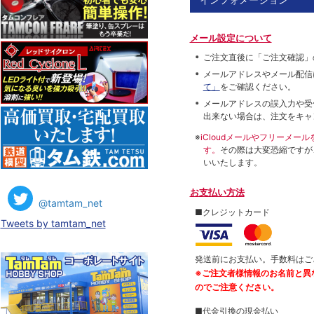
メール設定について
ご注文直後に「ご注文確認」
メールアドレスやメール配信
て」
をご確認ください。
メールアドレスの誤入力や受
出来ない場合は、注文をキャ
※
iCloudメールやフリーメ
す。
その際は大変恐縮ですが
いいたします。
お支払い方法
@tamtam_net
■クレジットカード
Tweets by tamtam_net
発送前にお支払い。手数料はご
※ご注文者様情報のお名前と異
のでご注意ください。
■代金引換の現金払い