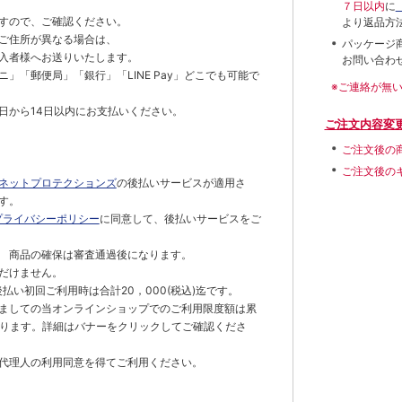
７日以内
に
すので、ご確認ください。
より返品方
ご住所が異なる場合は、
パッケージ
入者様へお送りいたします。
お問い合わ
」「郵便局」「銀行」「LINE Pay」どこでも可能で
※ご連絡が無
日から14日以内にお支払いください。
ご注文内容変
ご注文後の
ご注文後の
ネットプロテクションズ
の後払いサービスが適用さ
す。
プライバシーポリシー
に同意して、後払いサービスをご
 商品の確保は審査通過後になります。
だけません。
払い初回ご利用時は合計20，000(税込)迄です。
ましての当オンラインショップでのご利用限度額は累
でとなります。詳細はバナーをクリックしてご確認くださ
代理人の利用同意を得てご利用ください。