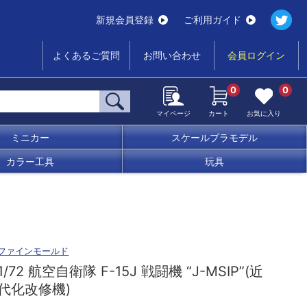
新規会員登録
ご利用ガイド
よくあるご質問
お問い合わせ
会員ログイン
0
0
マイページ
カート
お気に入り
ミニカー
スケールプラモデル
カラー工具
玩具
ファインモールド
1/72 航空自衛隊 F-15J 戦闘機 “J-MSIP”(近
代化改修機)