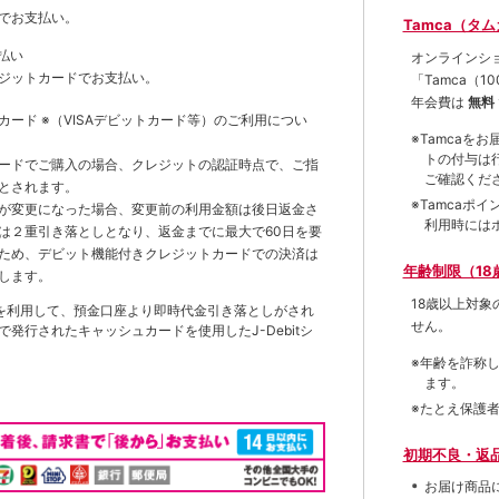
でお支払い。
Tamca（タ
払い
オンラインシ
ジットカードでお支払い。
「Tamca
（1
年会費は
無料
トカード
※（VISAデビットカード等）
のご利用につい
※Tamca
トの付与は
ードでご購入の場合、クレジットの認証時点で、ご指
ご確認くだ
とされます。
※Tamca
が変更になった場合、変更前の利用金額は後日返金さ
利用時には
は２重引き落としとなり、返金までに最大で60日を要
ため、デビット機能付きクレジットカードでの決済は
年齢制限（18
します。
18歳以上対
を利用して、預金口座より即時代金引き落としがされ
せん。
発行されたキャッシュカードを使用したJ-Debitシ
※年齢を詐称
ます。
※たとえ保護
初期不良・返
お届け商品