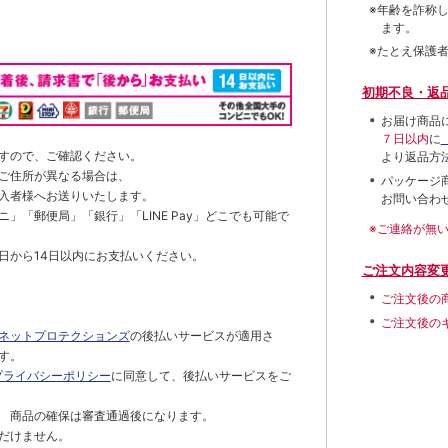
※年齢を詐称
ます。
※たとえ保護
初期不良・返
お届け商品
７日以内
に
すので、ご確認ください。
より返品方
ご住所が異なる場合は、
パッケージ
入者様へお送りいたします。
お問い合わ
」「郵便局」「銀行」「LINE Pay」どこでも可能で
※ご連絡が無
日から14日以内にお支払いください。
ご注文内容変
ご注文後の
ご注文後の
ネットプロテクションズ
の後払いサービスが適用さ
す。
プライバシーポリシー
に同意して、後払いサービスをご
 商品の確保は審査通過後になります。
だけません。