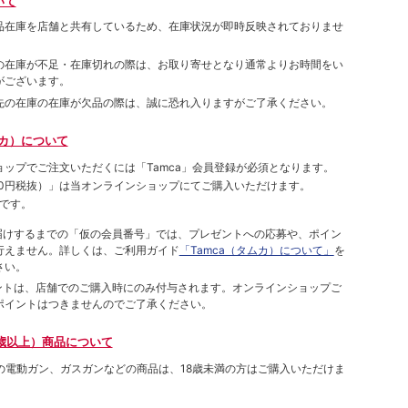
いて
品在庫を店舗と共有しているため、在庫状況が即時反映されておりませ
の在庫が不足・在庫切れの際は、お取り寄せとなり通常よりお時間をい
がございます。
先の在庫の在庫が欠品の際は、誠に恐れ入りますがご了承ください。
ムカ）について
ョップでご注⽂いただくには「Tamca」会員登録が必須となります。
00円税抜）
」は当オンラインショップにてご購⼊いただけます。
です。
をお届けするまでの「仮の会員番号」では、プレゼントへの応募や、ポイン
⾏えません。詳しくは、ご利⽤ガイド
「Tamca（タムカ）について」
を
さい。
ポイントは、店舗でのご購⼊時にのみ付与されます。オンラインショップご
ポイントはつきませんのでご了承ください。
歳以上）商品について
象の電動ガン、ガスガンなどの商品は、18歳未満の方はご購入いただけま