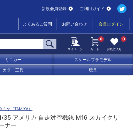
新規会員登録
ご利用ガイド
よくあるご質問
お問い合わせ
会員ログイン
0
0
マイページ
カート
お気に入り
ミニカー
スケールプラモデル
カラー工具
玩具
タミヤ（TAMIYA）
1/35 アメリカ 自走対空機銃 M16 スカイクリ
ーナー