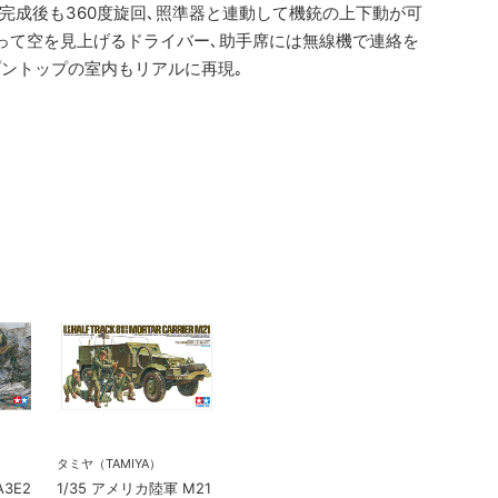
に完成後も360度旋回､照準器と連動して機銃の上下動が可
って空を見上げるドライバー､助手席には無線機で連絡を
プントップの室内もリアルに再現｡
タミヤ（TAMIYA）
A3E2
1/35 アメリカ陸軍 M21