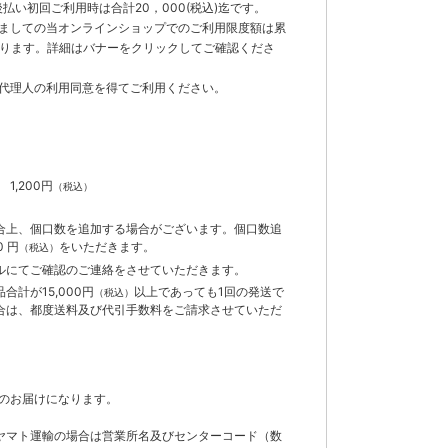
払い初回ご利用時は合計20，000(税込)迄です。
ましての当オンラインショップでのご利用限度額は累
でとなります。詳細はバナーをクリックしてご確認くださ
代理人の利用同意を得てご利用ください。
）
】
1,200円
（税込）
合上、個口数を追加する場合がございます。個口数追
 円
をいただきます。
（税込）
ルにてご確認のご連絡をさせていただきます。
計が15,000円
以上であっても1回の発送で
（税込）
合は、都度送料及び代引手数料をご請求させていただ
のお届けになります。
ヤマト運輸の場合は営業所名及びセンターコード（数