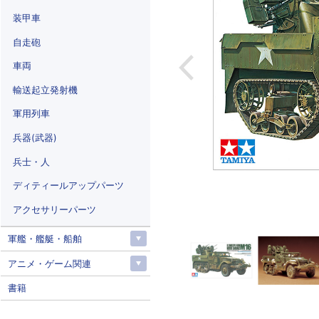
装甲車
自走砲
車両
輸送起立発射機
軍用列車
兵器(武器)
兵士・人
ディティールアップパーツ
アクセサリーパーツ
軍艦・艦艇・船舶
アニメ・ゲーム関連
書籍