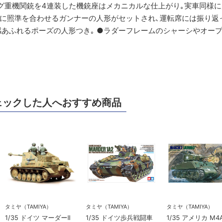
ーニング重機関銃を4連装した機銃座はメカニカルな仕上がり｡実車同様
機に照準を合わせるガンナーの人形がセットされ､運転席には振り返
あふれるポーズの人形つき｡ ●ラダーフレームのシャーシやオー
ェックした人へおすすめ商品
タミヤ（TAMIYA）
タミヤ（TAMIYA）
タミヤ（TAMIYA）
1/35 ドイツ マーダーII
1/35 ドイツ歩兵戦闘車
1/35 アメリカ M4