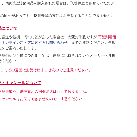
して18歳以上対象商品を購入された場合は、取引停止とさせていただき
者の同意があっても、18歳未満の方にはお売りすることはできません。
品について
に誤送や破損・汚れなどがあった場合は、大変お手数ですが
商品到着後
「オンラインストアに関するお問い合わせ」
までご連絡ください。当店
法をご案内いたします。
商品の初期不良につきましては、商品に記載されているメーカーへ直接
せください。
いままでの返品はお受け出来ませんのでご注意ください。
更・キャンセルについて
商品追加や、別注文との同梱発送は行っておりません。
キャンセルはお受けできませんのでご注意ください。