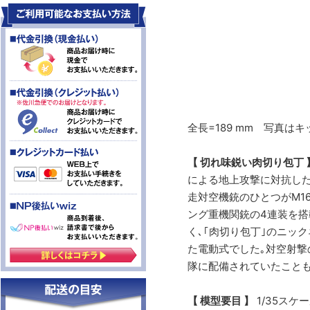
全長=189 mm 写真
【 切れ味鋭い肉切り包丁 
による地上攻撃に対抗し
走対空機銃のひとつがM16
ング重機関銃の4連装を搭載
く､｢肉切り包丁｣のニック
た電動式でした｡対空射撃
隊に配備されていたことも
【 模型要目 】
1/35ス