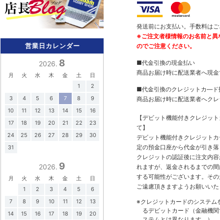
発送前にお支払い。手数料はご
※ご注文者様情報のお名前と異
営業日カレンダー
のでご注意ください。
8
■代金引換の現金払い
2026.
商品お届け時に配送業者へ現金
月
火
水
木
金
土
日
1
2
■代金引換のクレジットカ―ド
3
4
5
6
7
8
9
商品お届け時に配送業者へクレ
10
11
12
13
14
15
16
【デビット機能付きクレジッ
17
18
19
20
21
22
23
て】
24
25
26
27
28
29
30
デビット機能付きクレジットカ
定の預金口座から代金が引き落
31
クレジットの認証後に注文内容
9
2026.
れますが、返金されるまでの間
する可能性がございます。その
月
火
水
木
金
土
日
ご遠慮頂きますようお願いいた
1
2
3
4
5
6
7
8
9
10
11
12
13
※クレジットカードのシステム
るデビットカード（金融機関で
14
15
16
17
18
19
20
ステムとは異なります。）