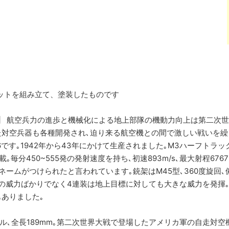
はキットを組み立て、塗装したものです
】
航空兵力の進歩と機械化による地上部隊の機動力向上は第二次世
た対空兵器も各種開発され､迫り来る航空機との間で激しい戦いを繰
です｡1942年から43年にかけて生産されました｡M3ハーフトラック
｡毎分450~555発の発射速度を持ち､初速893m/s､最大射程6
ネームがつけられたと言われています｡銃架はM45型､360度旋回､俯
の威力ばかりでなく4連装は地上目標に対しても大きな威力を発揮
ありました｡
ケール､全長189mm｡第二次世界大戦で登場したアメリカ軍の自走対