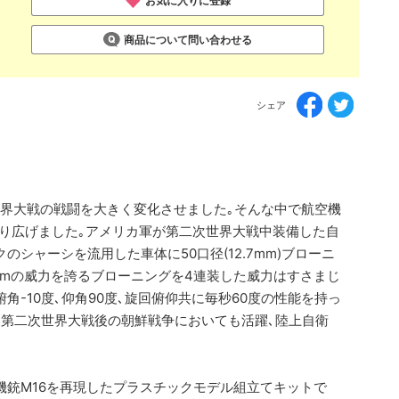
お気に入りに登録
商品について問い合わせる
シェア
界大戦の戦闘を大きく変化させました｡そんな中で航空機
り広げました｡アメリカ軍が第二次世界大戦中装備した自
のシャーシを流用した車体に50口径(12.7mm)ブローニ
767mの威力を誇るブローニングを4連装した威力はすさまじ
角-10度､仰角90度､旋回俯仰共に毎秒60度の性能を持っ
｡第二次世界大戦後の朝鮮戦争においても活躍､陸上自衛
空機銃M16を再現したプラスチックモデル組立てキットで