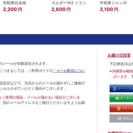
対戦車自走砲
マルダー1A2 ミラン
中戦車ジャンボ
2,200
2,600
3,100
円
円
円
お届け日目安
のメールが自動送信されます。
下記発送日は
につきましては、ご利用ガイドの
「メール配信につい
※
沖縄県や離
ざいます。
信設定などで、当店からのメールが届かずにご連絡が
ンセルさせていただく場合がございます。
カートに入
ールをご使用の場合、メールが届かない場合がございま
取り寄せ
、別のメールアドレスをご検討くださいますようお願
予約す
在庫な