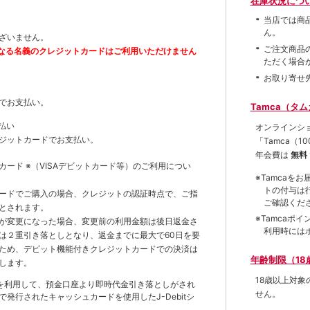
在庫状況につ
当店では商
ん。
ざいません。
ご注文商品
なる名義のクレジットカードはご利用いただけません
ただく場合
お取り寄せ
でお支払い。
Tamca（タ
払い
オンラインシ
ジットカードでお支払い。
「Tamca
（1
年会費は
無料
トカード
※（VISAデビットカード等）
のご利用につい
※Tamca
トの付与は
ードでご購入の場合、クレジットの認証時点で、ご指
ご確認くだ
とされます。
※Tamca
が変更になった場合、変更前の利用金額は後日返金さ
利用時には
は２重引き落としとなり、返金までに最大で60日を要
ため、デビット機能付きクレジットカードでの決済は
年齢制限（18
します。
18歳以上対
を利用して、預金口座より即時代金引き落としがされ
せん。
発行されたキャッシュカードを使用したJ-Debitシ