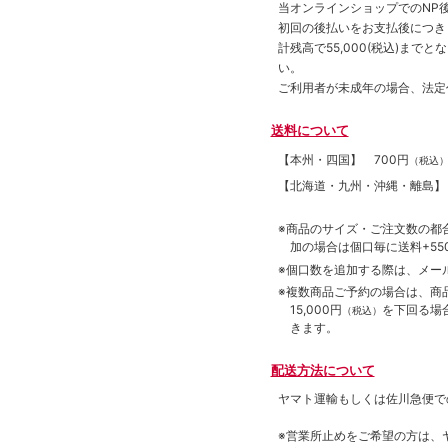
当オンラインショップでのNP後
初回の後払いをお支払後につき
計残高で55,000(税込)ま
い。
ご利用者が未成年の場合、法定
送料について
【本州・四国】
700円
（税込
【北海道・九州・沖縄・離島
※商品のサイズ・ご注文数の都
加の場合は個口毎に送料+550
※個口数を追加する際は、メー
※複数商品ご予約の場合は、商品合
15,000円
を下回る場
（税込）
きます。
配送方法について
ヤマト運輸もしくは佐川急便で
※営業所止めをご希望の方は、