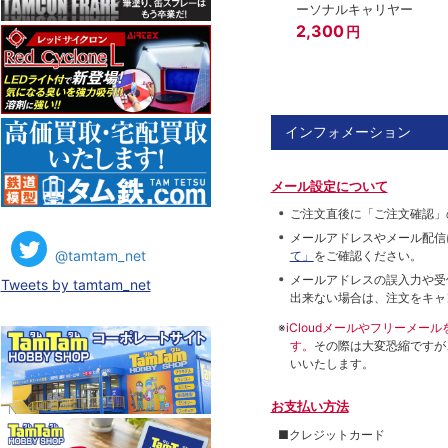
ーソナルキャリヤー
2,300
円
インフォメーション
メール設定について
ご注文直後に「ご注文確認」
メールアドレスやメール配信
@tamtam_net
て」
をご確認ください。
メールアドレスの誤入力や受
Tweets by tamtam_net
出来ない場合は、注文をキャ
※
iCloudメールやフリーメ
す。
その際は大変恐縮ですが
いいたします。
お支払い方法
■クレジットカード