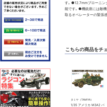
す｡ ●12.7mmブロ
能です｡ ●機銃座には敵
取るオペレーターの緊張感
こちらの商品をチ
タミヤ（TAMIYA）
1/35 アメリカ M3A2 パ