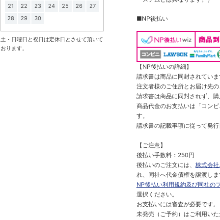
21
22
23
24
25
26
27
28
29
30
■NP後払い
土・日曜日と祝日は定休日とさせて頂いて
おります。
【NP後払いの詳細】
請求書は商品に同封されていま
注文者様のご住所とお届け先の
請求書は商品に同封されず、購
商品代金のお支払いは「コンビニ
す。
請求書の記載事項に従って発行
【ご注意】
後払い手数料：250円
後払いのご注文には、
株式会社
れ、同社へ代金債権を譲渡しま
NP後払い利用規約及び同社の
選択ください。
お支払いには審査が必要です。
未発売（ご予約）はご利用いた