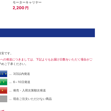
モーターキャリヤー
2,200
円
目安です。
島への発送につきましては、下記よりもお届け日数をいただく場合がご
予めご了承ください。
… 3日以内発送
れる
… 6～10日発送
る
… 発売・入荷次第順次発送
る
… 現在ご注文いただけない商品
し