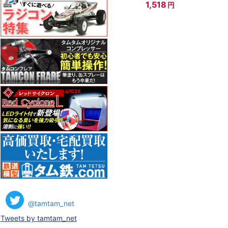
1,518
円
@tamtam_net
Tweets by tamtam_net