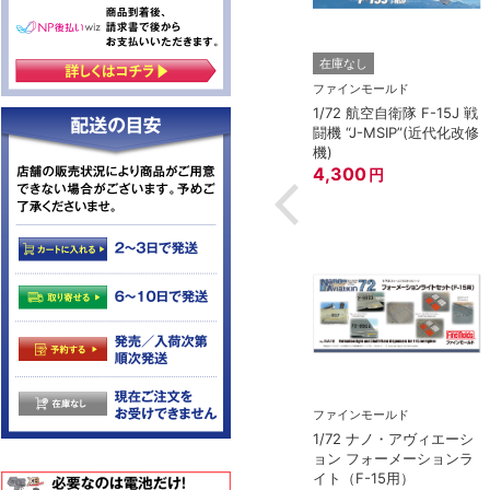
在庫なし
MIYA）
ファインモールド
陸上自衛隊 オートバ
1/72 航空自衛隊 F-15J 戦
ット
闘機 “J-MSIP”(近代化改修
機)
4,300
円
ファインモールド
1/72 ナノ・アヴィエーシ
ョン フォーメーションラ
イト（F-15用）