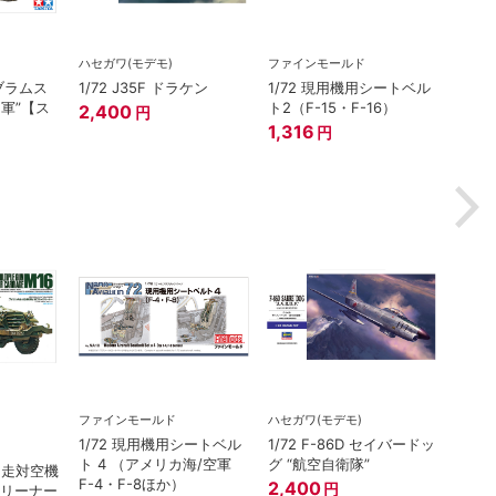
ハセガワ(モデモ)
ファインモールド
在庫
イブラムス
1/72 J35F ドラケン
1/72 現用機用シートベル
プラッ
ナ軍”【ス
ト2（F-15・F-16）
2,400
円
1/14
1,316
円
ト 
器学校
ット
2,7
ファインモールド
ハセガワ(モデモ)
在庫
1/72 現用機用シートベル
1/72 F-86D セイバードッ
タミヤ（
ト 4 （アメリカ海/空軍
グ “航空自衛隊”
 自走対空機
1/3
F-4・F-8ほか）
2,400
円
クリーナー
（初