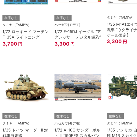
タミヤ（TAMIYA）
在庫なし
在庫なし
1/35 M1A1エ
タミヤ（TAMIYA）
ハセガワ(モデモ)
戦車 “ウクライ
1/72 ロッキード マーチン
1/72 F-15DJ イーグル “ア
ケール限定】
F-35A ライトニングII
グレッサー デジタル迷彩”
3,300
円
3,700
3,300
円
円
在庫なし
在庫なし
在庫なし
タミヤ（TAMIYA）
ハセガワ(モデモ)
タミヤ（TAMIYA）
1/35 ドイツ マーダーII 対
1/72 A-10C サンダーボル
1/35 アメリカ
戦車自走砲
ト II “190EFS スカルバン
銃 M16 スカイ