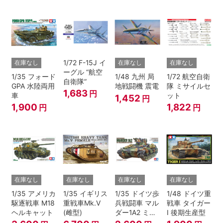
1/72 F-15J イ
在庫なし
在庫なし
在庫なし
ーグル “航空
1/35 フォード
1/48 九州 局
1/72 航空自衛
自衛隊”
GPA 水陸両用
地戦闘機 震電
隊 ミサイルセ
1,683
円
車
ット
1,452
円
1,900
1,822
円
円
在庫なし
在庫なし
在庫なし
在庫なし
1/35 アメリカ
1/35 イギリス
1/35 ドイツ歩
1/48 ドイツ重
駆逐戦車 M18
重戦車Mk.V
兵戦闘車 マル
戦車 タイガー
ヘルキャット
(雌型)
ダー1A2 ミラ
I 後期生産型
ン