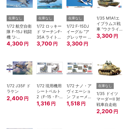
1/35 M1A1エ
在庫なし
在庫なし
在庫なし
イブラムス戦
1/72 航空自衛
1/72 ロッキー
1/72 F-15DJ
車 “ウクライ
隊 F-15J 戦闘
ド マーチンF-
イーグル “ア
ナ軍”【スケー
3,300
円
機 “J-
35A ライトニ
グレッサー デ
ル限定】
MSIP”(近代化
ングII
ジタル迷彩”
4,300
3,700
3,300
円
円
円
改修機)
1/72 J35F ド
1/72 現用機用
1/72 ナノ・ア
在庫なし
ラケン
シートベルト
ヴィエーショ
1/35 ドイツ
2（F-15・F-
ン フォーメー
2,400
円
マーダーII 対
16）
ションライト
1,316
1,518
円
円
戦車自走砲
（F-15用）
2,200
円