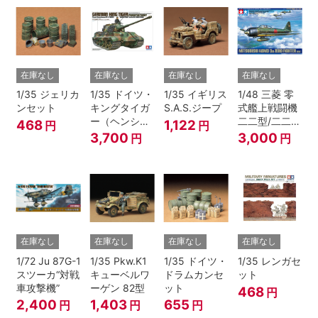
在庫なし
在庫なし
在庫なし
在庫なし
1/35 ジェリカ
1/35 ドイツ・
1/35 イギリス
1/48 三菱 零
ンセット
キングタイガ
S.A.S.ジープ
式艦上戦闘機
ー（ヘンシェ
二二型/二二型
468
1,122
円
円
ル砲塔）
甲
3,700
3,000
円
円
在庫なし
在庫なし
在庫なし
在庫なし
1/72 Ju 87G-1
1/35 Pkw.K1
1/35 ドイツ・
1/35 レンガセ
スツーカ“対戦
キューベルワ
ドラムカンセ
ット
車攻撃機”
ーゲン 82型
ット
468
円
2,400
1,403
655
円
円
円