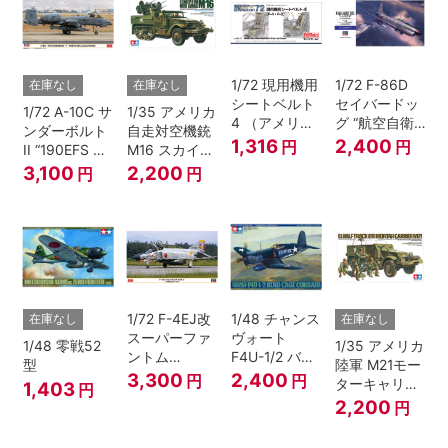
1/72 現用機用
1/72 F-86D
在庫なし
在庫なし
シートベルト
セイバードッ
1/72 A-10C サ
1/35 アメリカ
4 （アメリカ
グ “航空自衛
ンダーボルト
自走対空機銃
海/空軍 F-4・
隊”
1,316
2,400
円
円
II “190EFS ス
M16 スカイク
F-8ほか）
カルバンガー
リーナー
3,100
2,200
円
円
ズ”
1/72 F-4EJ改
1/48 チャンス
在庫なし
在庫なし
スーパーファ
ヴォート
1/48 零戦52
1/35 アメリカ
ントム
F4U-1/2 バー
型
陸軍 M21モー
“306SQ 379
ドケージ コル
3,300
2,400
円
円
ターキャリヤ
1,403
円
号機”
セア
ー
2,200
円