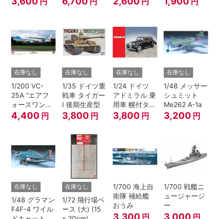
3,600
6,700
2,600
1,900
円
円
円
円
在庫なし
在庫なし
在庫なし
在庫なし
1/200 VC-
1/35 ドイツ重
1/24 ドイツ
1/48 メッサー
25A “エアフ
戦車 タイガー
アドミラル 乗
シュミット
ォースワン
I 後期生産型
用車 幌付タイ
Me262 A-1a
2022”
プ
4,400
3,800
3,800
3,200
円
円
円
円
1/700 海上自
1/700 戦艦ニ
在庫なし
在庫なし
衛隊 補給艦
ュージャージ
1/48 グラマン
1/72 飛行場ベ
おうみ
ー
F4F-4 ワイル
ース (大) (15
3,300
3,000
円
円
ドキャット
x 20cm)