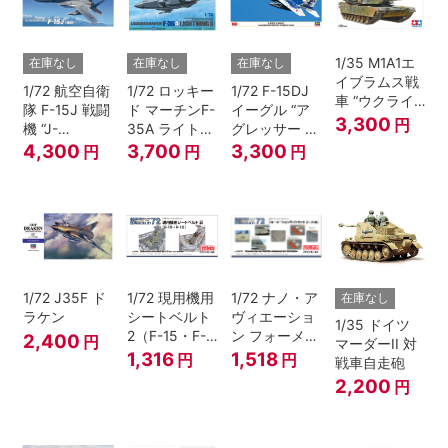
1/35 M1A1エ
在庫なし
在庫なし
在庫なし
イブラムス戦
1/72 航空自衛
1/72 ロッキー
1/72 F-15DJ
車 “ウクライ
隊 F-15J 戦闘
ド マーチンF-
イーグル “ア
ナ軍”【スケー
3,300
円
機 “J-
35A ライトニ
グレッサー デ
ル限定】
MSIP”(近代化
ングII
ジタル迷彩”
4,300
3,700
3,300
円
円
円
改修機)
1/72 J35F ド
1/72 現用機用
1/72 ナノ・ア
在庫なし
ラケン
シートベルト
ヴィエーショ
1/35 ドイツ
2（F-15・F-
ン フォーメー
2,400
円
マーダーII 対
16）
ションライト
1,316
1,518
円
円
戦車自走砲
（F-15用）
2,200
円