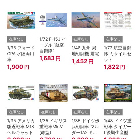
1/72 F-15J イ
在庫なし
在庫なし
在庫なし
ーグル “航空
1/35 フォード
1/48 九州 局
1/72 航空自衛
自衛隊”
GPA 水陸両用
地戦闘機 震電
隊 ミサイルセ
1,683
円
車
ット
1,452
円
1,900
1,822
円
円
在庫なし
在庫なし
在庫なし
在庫なし
1/35 アメリカ
1/35 イギリス
1/35 ドイツ歩
1/48 ドイツ重
駆逐戦車 M18
重戦車Mk.V
兵戦闘車 マル
戦車 タイガー
ヘルキャット
(雌型)
ダー1A2 ミラ
I 後期生産型
ン