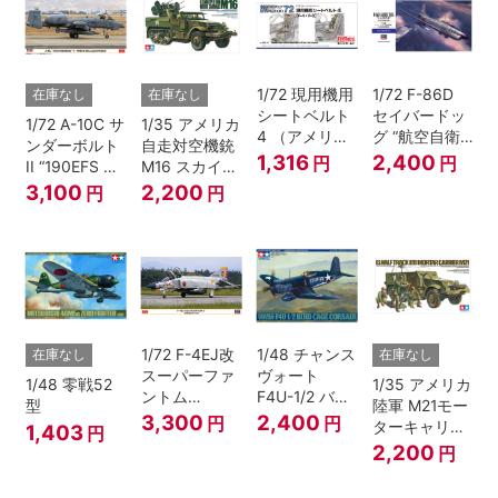
1/72 現用機用
1/72 F-86D
在庫なし
在庫なし
シートベルト
セイバードッ
1/72 A-10C サ
1/35 アメリカ
4 （アメリカ
グ “航空自衛
ンダーボルト
自走対空機銃
海/空軍 F-4・
隊”
1,316
2,400
円
円
II “190EFS ス
M16 スカイク
F-8ほか）
カルバンガー
リーナー
3,100
2,200
円
円
ズ”
1/72 F-4EJ改
1/48 チャンス
在庫なし
在庫なし
スーパーファ
ヴォート
1/48 零戦52
1/35 アメリカ
ントム
F4U-1/2 バー
型
陸軍 M21モー
“306SQ 379
ドケージ コル
3,300
2,400
円
円
ターキャリヤ
1,403
円
号機”
セア
ー
2,200
円