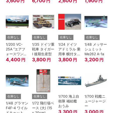
3,600
6,700
2,600
1,900
円
円
円
円
在庫なし
在庫なし
在庫なし
在庫なし
1/200 VC-
1/35 ドイツ重
1/24 ドイツ
1/48 メッサー
25A “エアフ
戦車 タイガー
アドミラル 乗
シュミット
ォースワン
I 後期生産型
用車 幌付タイ
Me262 A-1a
2022”
プ
4,400
3,800
3,800
3,200
円
円
円
円
1/700 海上自
1/700 戦艦ニ
在庫なし
在庫なし
衛隊 補給艦
ュージャージ
1/48 グラマン
1/72 飛行場ベ
おうみ
ー
F4F-4 ワイル
ース (大) (15
3,300
3,000
円
円
ドキャット
x 20cm)