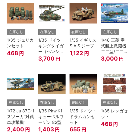
在庫なし
在庫なし
在庫なし
在庫なし
1/35 ジェリカ
1/35 ドイツ・
1/35 イギリス
1/48 三菱 零
ンセット
キングタイガ
S.A.S.ジープ
式艦上戦闘機
ー（ヘンシェ
二二型/二二型
468
1,122
円
円
ル砲塔）
甲
3,700
3,000
円
円
在庫なし
在庫なし
在庫なし
在庫なし
1/72 Ju 87G-1
1/35 Pkw.K1
1/35 ドイツ・
1/35 レンガセ
スツーカ“対戦
キューベルワ
ドラムカンセ
ット
車攻撃機”
ーゲン 82型
ット
468
円
2,400
1,403
655
円
円
円