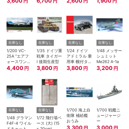
3,600
6,700
2,600
1,900
円
円
円
円
在庫なし
在庫なし
在庫なし
在庫なし
1/200 VC-
1/35 ドイツ重
1/24 ドイツ
1/48 メッサー
25A “エアフ
戦車 タイガー
アドミラル 乗
シュミット
ォースワン
I 後期生産型
用車 幌付タイ
Me262 A-1a
2022”
プ
4,400
3,800
3,800
3,200
円
円
円
円
1/700 海上自
1/700 戦艦ニ
在庫なし
在庫なし
衛隊 補給艦
ュージャージ
1/48 グラマン
1/72 飛行場ベ
おうみ
ー
F4F-4 ワイル
ース (大) (15
3,300
3,000
円
円
ドキャット
x 20cm)