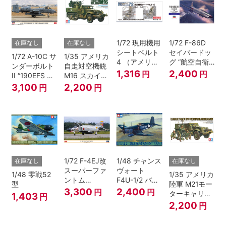
1/72 現用機用
1/72 F-86D
在庫なし
在庫なし
シートベルト
セイバードッ
1/72 A-10C サ
1/35 アメリカ
4 （アメリカ
グ “航空自衛
ンダーボルト
自走対空機銃
海/空軍 F-4・
隊”
1,316
2,400
円
円
II “190EFS ス
M16 スカイク
F-8ほか）
カルバンガー
リーナー
3,100
2,200
円
円
ズ”
1/72 F-4EJ改
1/48 チャンス
在庫なし
在庫なし
スーパーファ
ヴォート
1/48 零戦52
1/35 アメリカ
ントム
F4U-1/2 バー
型
陸軍 M21モー
“306SQ 379
ドケージ コル
3,300
2,400
円
円
ターキャリヤ
1,403
円
号機”
セア
ー
2,200
円