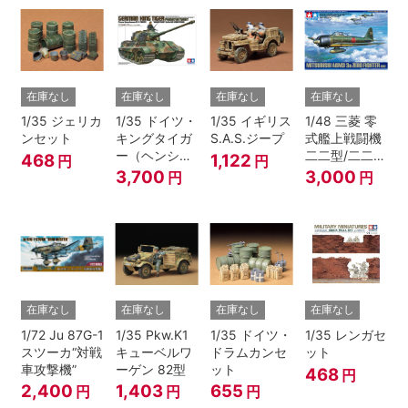
在庫なし
在庫なし
在庫なし
在庫なし
1/35 ジェリカ
1/35 ドイツ・
1/35 イギリス
1/48 三菱 零
ンセット
キングタイガ
S.A.S.ジープ
式艦上戦闘機
ー（ヘンシェ
二二型/二二型
468
1,122
円
円
ル砲塔）
甲
3,700
3,000
円
円
在庫なし
在庫なし
在庫なし
在庫なし
1/72 Ju 87G-1
1/35 Pkw.K1
1/35 ドイツ・
1/35 レンガセ
スツーカ“対戦
キューベルワ
ドラムカンセ
ット
車攻撃機”
ーゲン 82型
ット
468
円
2,400
1,403
655
円
円
円