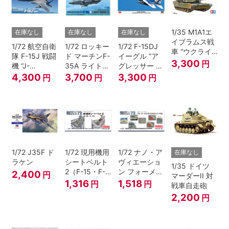
1/35 M1A1エ
在庫なし
在庫なし
在庫なし
イブラムス戦
1/72 航空自衛
1/72 ロッキー
1/72 F-15DJ
車 “ウクライ
隊 F-15J 戦闘
ド マーチンF-
イーグル “ア
ナ軍”【スケー
3,300
円
機 “J-
35A ライトニ
グレッサー デ
ル限定】
MSIP”(近代化
ングII
ジタル迷彩”
4,300
3,700
3,300
円
円
円
改修機)
1/72 J35F ド
1/72 現用機用
1/72 ナノ・ア
在庫なし
ラケン
シートベルト
ヴィエーショ
1/35 ドイツ
2（F-15・F-
ン フォーメー
2,400
円
マーダーII 対
16）
ションライト
1,316
1,518
円
円
戦車自走砲
（F-15用）
2,200
円