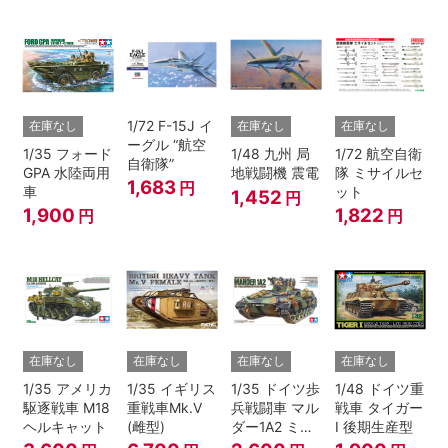
1/72 F-15J イ
在庫なし
在庫なし
在庫なし
ーグル “航空
1/35 フォード
1/48 九州 局
1/72 航空自衛
自衛隊”
GPA 水陸両用
地戦闘機 震電
隊 ミサイルセ
1,683
円
車
ット
1,452
円
1,900
1,822
円
円
在庫なし
在庫なし
在庫なし
在庫なし
1/35 アメリカ
1/35 イギリス
1/35 ドイツ歩
1/48 ドイツ重
駆逐戦車 M18
重戦車Mk.V
兵戦闘車 マル
戦車 タイガー
ヘルキャット
(雌型)
ダー1A2 ミラ
I 後期生産型
ン