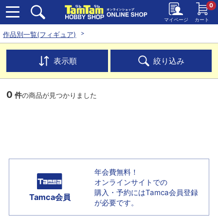
0
マイページ
カート
作品別一覧(フィギュア)
表示順
絞り込み
0
件
の商品が見つかりました
年会費無料！
オンラインサイトでの
購入・予約には
Tamca会員登録
Tamca会員
が必要です。