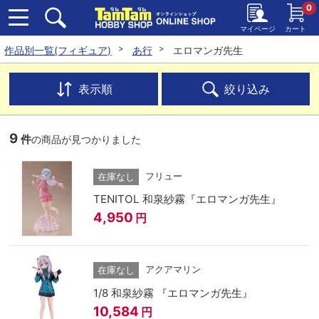
0
マイページ
カート
作品別一覧(フィギュア)
あ行
エロマンガ先生
表示順
絞り込み
9
件
の商品が見つかりました
フリュー
在庫なし
TENITOL 和泉紗霧『エロマンガ先生』
4,950
円
アクアマリン
在庫なし
1/8 和泉紗霧 『エロマンガ先生』
10,584
円