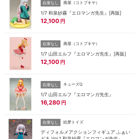
壽屋（コトブキヤ）
在庫なし
1/7 和泉紗霧『エロマンガ先生』[再販]
12,100
円
壽屋（コトブキヤ）
在庫なし
1/7 山田エルフ『エロマンガ先生』[再販]
12,100
円
キューズQ
在庫なし
1/7 山田エルフ『エロマンガ先生』
16,280
円
絵梦トイズ
在庫なし
ディフォルメアクションフィギュア ふぁい
どる Vol.1 和泉紗霧『エロマンガ先生』