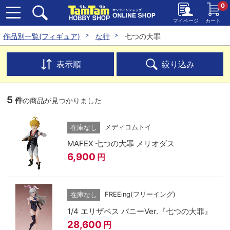
0
マイページ
カート
作品別一覧(フィギュア)
な行
七つの大罪
表示順
絞り込み
5
件
の商品が見つかりました
メディコムトイ
在庫なし
MAFEX 七つの大罪 メリオダス
6,900
円
FREEing(フリーイング)
在庫なし
1/4 エリザベス バニーVer.『七つの大罪』
28,600
円