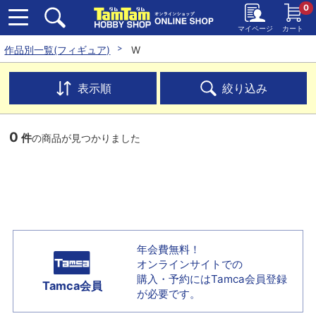
0
マイページ
カート
作品別一覧(フィギュア)
W
表示順
絞り込み
0
件
の商品が見つかりました
年会費無料！
オンラインサイトでの
購入・予約には
Tamca会員登録
Tamca会員
が必要です。