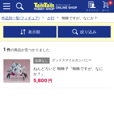
0
マイページ
カート
作品別一覧(フィギュア)
か行
蜘蛛ですが、なにか？
表示順
絞り込み
1
件
の商品が見つかりました
グッドスマイルカンパニー
在庫なし
ねんどろいど 蜘蛛子『蜘蛛ですが、なに
か？』
5,800
円