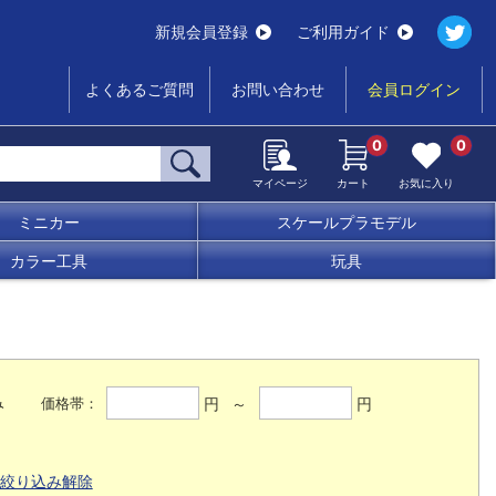
新規会員登録
ご利用ガイド
よくあるご質問
お問い合わせ
会員ログイン
0
0
マイページ
カート
お気に入り
ミニカー
スケールプラモデル
カラー工具
玩具
み
円 ～
円
価格帯：
絞り込み解除