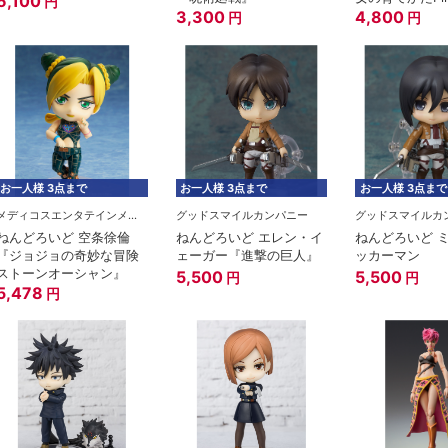
6,100
円
3,300
4,800
円
円
お一人様 3点まで
お一人様 3点まで
お一人様 3点まで
メディコスエンタテインメント
グッドスマイルカンパニー
グッドスマイルカ
ねんどろいど 空条徐倫
ねんどろいど エレン・イ
ねんどろいど 
『ジョジョの奇妙な冒険
ェーガー『進撃の巨人』
ッカーマン
ストーンオーシャン』
5,500
5,500
円
円
5,478
円