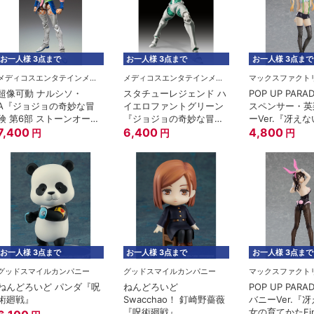
お一人様 3点まで
お一人様 3点まで
お一人様 3点まで
メディコスエンタテインメント
メディコスエンタテインメント
マックスファクト
超像可動 ナルシソ・
スタチューレジェンド ハ
POP UP PAR
A『ジョジョの奇妙な冒
イエロファントグリーン
スペンサー・英
険 第6部 ストーンオーシ
『ジョジョの奇妙な冒険
ーVer.『冴え
ャン』
7,400
第3部』
6,400
育てかた Fine
4,800
円
円
円
お一人様 3点まで
お一人様 3点まで
お一人様 3点まで
グッドスマイルカンパニー
グッドスマイルカンパニー
マックスファクト
ねんどろいど パンダ『呪
ねんどろいど
POP UP PAR
術廻戦』
Swacchao！ 釘崎野薔薇
バニーVer.『
『呪術廻戦』
女の育てかたFi