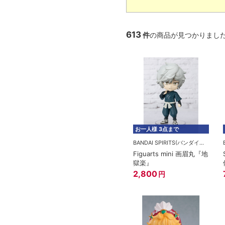
613
件
の商品が見つかりまし
お一人様 3点まで
BANDAI SPIRITS(バンダイスピリッツ)
Figuarts mini 画眉丸『地
獄楽』
2,800
円