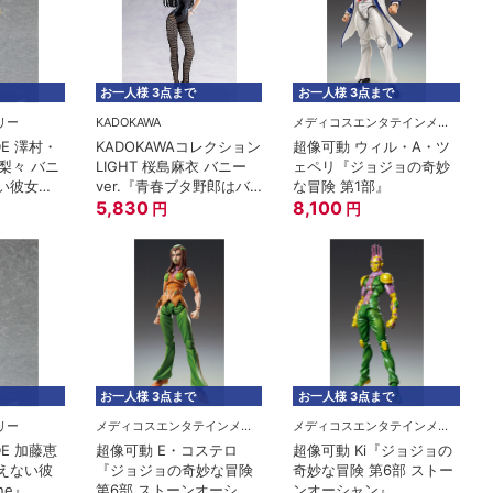
お一人様 3点まで
お一人様 3点まで
リー
KADOKAWA
メディコスエンタテインメント
ADE 澤村・
KADOKAWAコレクション
超像可動 ウィル・A・ツ
梨々 バニ
LIGHT 桜島麻衣 バニー
ェペリ『ジョジョの奇妙
ない彼女の
ver.『青春ブタ野郎はバ
な冒険 第1部』
』
ニーガール先輩の夢を見
5,830
8,100
円
円
ない』
お一人様 3点まで
お一人様 3点まで
リー
メディコスエンタテインメント
メディコスエンタテインメント
ADE 加藤恵
超像可動 E・コステロ
超像可動 Ki『ジョジョの
冴えない彼
『ジョジョの奇妙な冒険
奇妙な冒険 第6部 ストー
ne』
第6部 ストーンオーシャ
ンオーシャン』