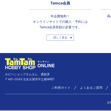
Tamca会員
年会費無料！
商
オンラインサイトでの
購入・予約には
Tamca会員登録
が必要です。
詳しく見る
ホビーショップタムタム 通販課
〒481-0045 北名古屋市中之郷神明7
ご利用ガイド
よくあるご質問
古