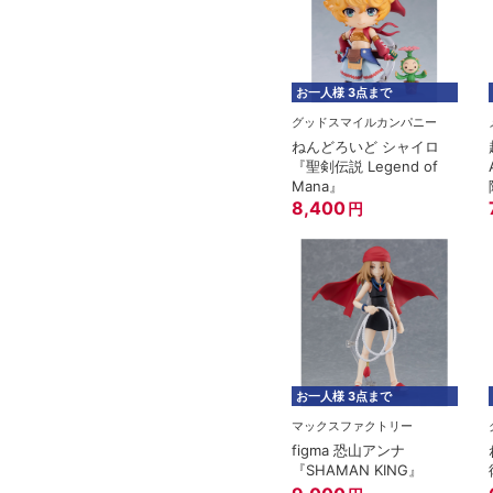
お一人様 3点まで
グッドスマイルカンパニー
ねんどろいど シャイロ
『聖剣伝説 Legend of
Mana』
8,400
円
お一人様 3点まで
マックスファクトリー
figma 恐山アンナ
『SHAMAN KING』