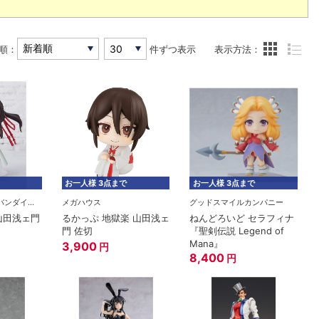
順：
件ずつ表示
表示方法：
お一人様 3点まで
お一人様 3点まで
BANDAI SPIRITS(バンダイスピリッツ)
メガハウス
グッドスマイルカンパニー
ni 山田浅ェ門
るかっぷ 地獄楽 山田浅ェ
ねんどろいど セラフィナ
門 佐切
『聖剣伝説 Legend of
Mana』
3,900
円
8,400
円