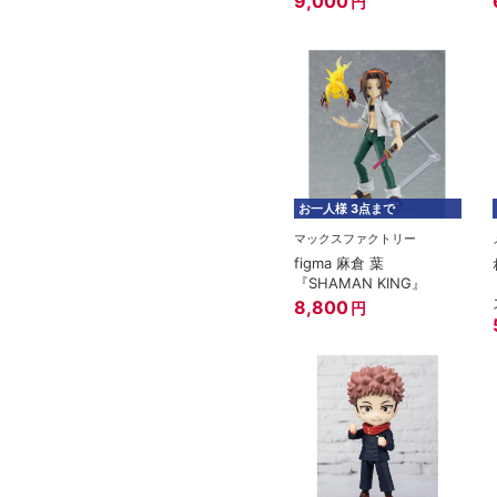
9,000
円
お一人様 3点まで
マックスファクトリー
figma 麻倉 葉
『SHAMAN KING』
8,800
円