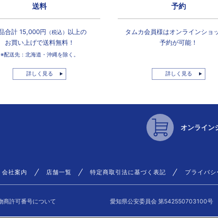
送料
予約
品合計 15,000円
以上の
タムカ会員様は
オンラインショ
（税込）
お買い上げで
送料無料！
予約が可能！
※配送先：北海道・沖縄を除く。
詳しく見る
詳しく見る
オンライン
会社案内
店舗一覧
特定商取引法に基づく表記
プライバシ
物商許可番号について
愛知県公安委員会 第542550703100号