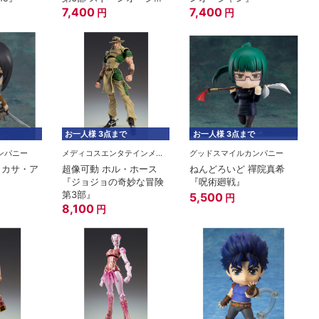
ン』
7,400
7,400
円
円
お一人様 3点まで
お一人様 3点まで
ンパニー
メディコスエンタテインメント
グッドスマイルカンパニー
ミカサ・ア
超像可動 ホル・ホース
ねんどろいど 禪院真希
『ジョジョの奇妙な冒険
『呪術廻戦』
第3部』
5,500
円
8,100
円