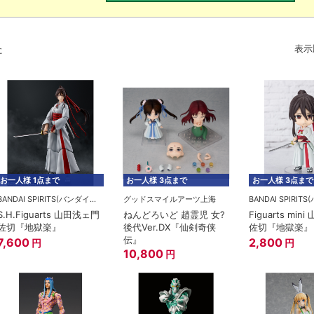
た
表示
お一人様 1点まで
お一人様 3点まで
お一人様 3点まで
BANDAI SPIRITS(バンダイスピリッツ)
グッドスマイルアーツ上海
S.H.Figuarts 山田浅ェ門
ねんどろいど 趙霊児 女?
Figuarts mi
佐切『地獄楽』
後代Ver.DX『仙剣奇侠
佐切『地獄楽』
伝』
7,600
2,800
円
円
10,800
円