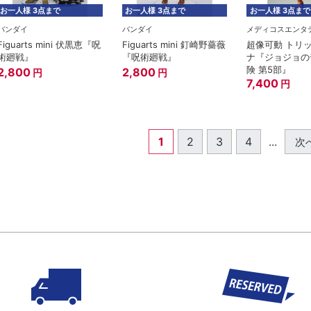
お一人様 3点まで
お一人様 3点まで
お一人様 3点まで
バンダイ
バンダイ
Figuarts mini 伏黒恵『呪
Figuarts mini 釘崎野薔薇
超像可動 トリ
術廻戦』
『呪術廻戦』
ナ『ジョジョの
険 第5部』
2,800
2,800
円
円
7,400
円
1
2
3
4
...
次