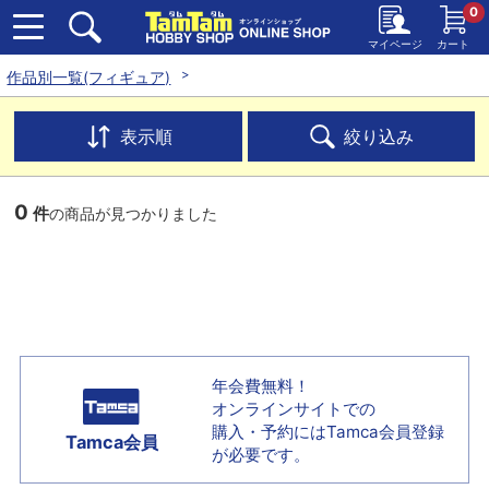
0
マイページ
カート
作品別一覧(フィギュア)
表示順
絞り込み
0
件
の商品が見つかりました
年会費無料！
オンラインサイトでの
購入・予約には
Tamca会員登録
Tamca会員
が必要です。