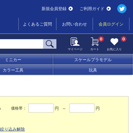
新規会員登録
ご利用ガイド
よくあるご質問
お問い合わせ
会員ログイン
0
0
マイページ
カート
お気に入り
ミニカー
スケールプラモデル
カラー工具
玩具
み
円 ～
円
価格帯：
絞り込み解除