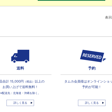
表示
送料
予約
品合計 15,000円
以上の
タムカ会員様は
オンラインショ
（税込）
お買い上げで
送料無料！
予約が可能！
※配送先：北海道・沖縄を除く。
詳しく見る
詳しく見る