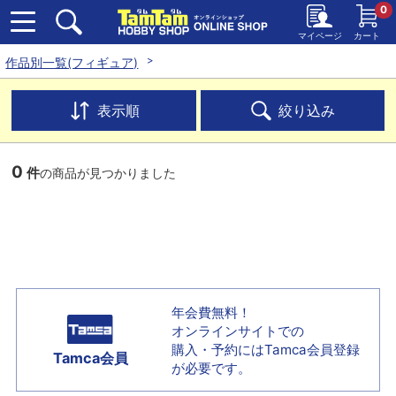
0
マイページ
カート
作品別一覧(フィギュア)
表示順
絞り込み
0
件
の商品が見つかりました
年会費無料！
オンラインサイトでの
購入・予約には
Tamca会員登録
Tamca会員
が必要です。