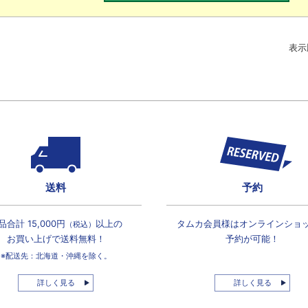
表示
送料
予約
品合計 15,000円
以上の
タムカ会員様は
オンラインショ
（税込）
お買い上げで
送料無料！
予約が可能！
※配送先：北海道・沖縄を除く。
詳しく見る
詳しく見る