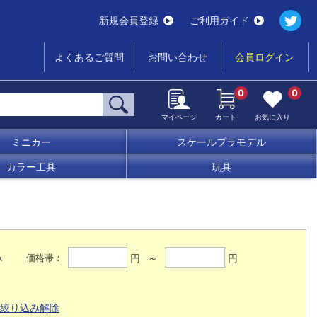
新規会員登録
ご利用ガイド
よくあるご質問
お問い合わせ
会員ログイン
0
0
マイページ
カート
お気に入り
ミニカー
スケールプラモデル
カラー工具
玩具
み
円 ～
円
価格帯：
絞り込み解除