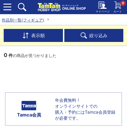
0
マイページ
カート
作品別一覧(フィギュア)
表示順
絞り込み
0
件
の商品が見つかりました
年会費無料！
オンラインサイトでの
購入・予約には
Tamca会員登録
Tamca会員
が必要です。