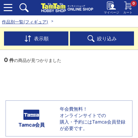
0
マイページ
カート
作品別一覧(フィギュア)
表示順
絞り込み
0
件
の商品が見つかりました
年会費無料！
オンラインサイトでの
購入・予約には
Tamca会員登録
Tamca会員
が必要です。