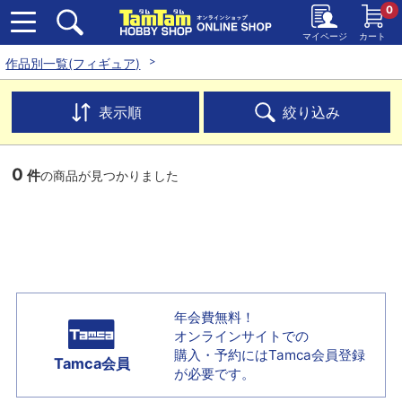
0
マイページ
カート
作品別一覧(フィギュア)
表示順
絞り込み
0
件
の商品が見つかりました
年会費無料！
オンラインサイトでの
購入・予約には
Tamca会員登録
Tamca会員
が必要です。