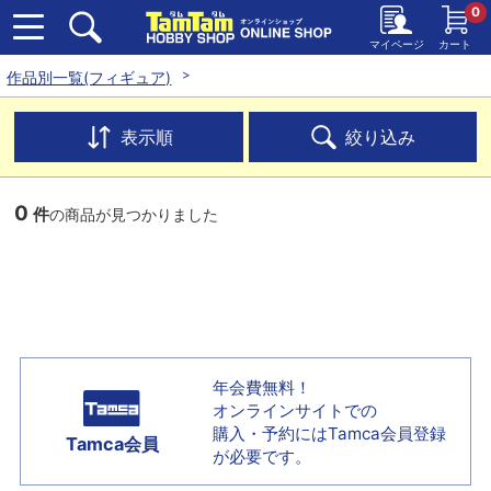
0
マイページ
カート
作品別一覧(フィギュア)
表示順
絞り込み
0
件
の商品が見つかりました
年会費無料！
オンラインサイトでの
購入・予約には
Tamca会員登録
Tamca会員
が必要です。