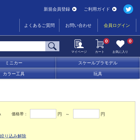
新規会員登録
ご利用ガイド
よくあるご質問
お問い合わせ
会員ログイン
0
0
マイページ
カート
お気に入り
ミニカー
スケールプラモデル
カラー工具
玩具
み
円 ～
円
価格帯：
絞り込み解除