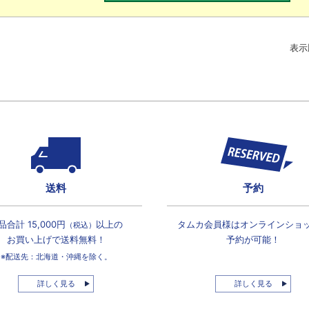
表示
送料
予約
品合計 15,000円
以上の
タムカ会員様は
オンラインショ
（税込）
お買い上げで
送料無料！
予約が可能！
※配送先：北海道・沖縄を除く。
詳しく見る
詳しく見る