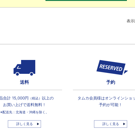
表示
送料
予約
品合計 15,000円
以上の
タムカ会員様は
オンラインショ
（税込）
お買い上げで
送料無料！
予約が可能！
※配送先：北海道・沖縄を除く。
詳しく見る
詳しく見る