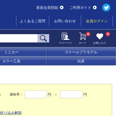
新規会員登録
ご利用ガイド
よくあるご質問
お問い合わせ
会員ログイン
0
0
マイページ
カート
お気に入り
ミニカー
スケールプラモデル
カラー工具
玩具
み
円 ～
円
価格帯：
絞り込み解除