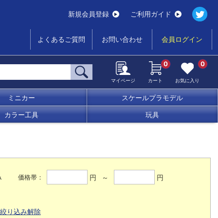
新規会員登録
ご利用ガイド
よくあるご質問
お問い合わせ
会員ログイン
0
0
マイページ
カート
お気に入り
ミニカー
スケールプラモデル
カラー工具
玩具
み
円 ～
円
価格帯：
絞り込み解除