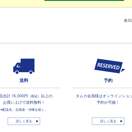
表示
送料
予約
品合計 15,000円
以上の
タムカ会員様は
オンラインショ
（税込）
お買い上げで
送料無料！
予約が可能！
※配送先：北海道・沖縄を除く。
詳しく見る
詳しく見る