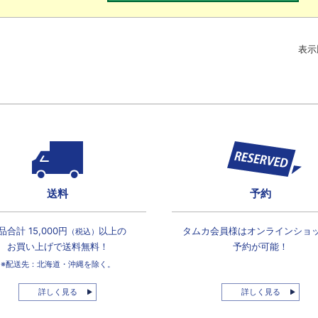
表示
送料
予約
品合計 15,000円
以上の
タムカ会員様は
オンラインショ
（税込）
お買い上げで
送料無料！
予約が可能！
※配送先：北海道・沖縄を除く。
詳しく見る
詳しく見る