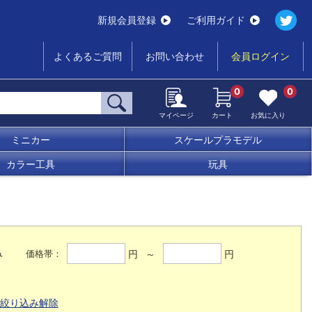
新規会員登録
ご利用ガイド
よくあるご質問
お問い合わせ
会員ログイン
0
0
マイページ
カート
お気に入り
ミニカー
スケールプラモデル
カラー工具
玩具
み
円 ～
円
価格帯：
絞り込み解除