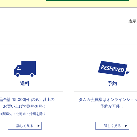
表示
送料
予約
品合計 15,000円
以上の
タムカ会員様は
オンラインショ
（税込）
お買い上げで
送料無料！
予約が可能！
※配送先：北海道・沖縄を除く。
詳しく見る
詳しく見る