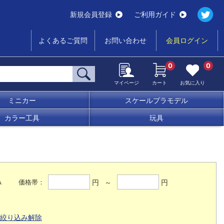
新規会員登録
ご利用ガイド
よくあるご質問
お問い合わせ
会員ログイン
0
0
マイページ
カート
お気に入り
ミニカー
スケールプラモデル
カラー工具
玩具
み
円 ～
円
価格帯：
絞り込み解除