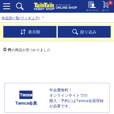
0
マイページ
カート
作品別一覧(フィギュア)
表示順
絞り込み
0
件
の商品が見つかりました
年会費無料！
オンラインサイトでの
購入・予約には
Tamca会員登録
Tamca会員
が必要です。