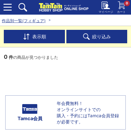
0
マイページ
カート
作品別一覧(フィギュア)
表示順
絞り込み
0
件
の商品が見つかりました
年会費無料！
オンラインサイトでの
購入・予約には
Tamca会員登録
Tamca会員
が必要です。