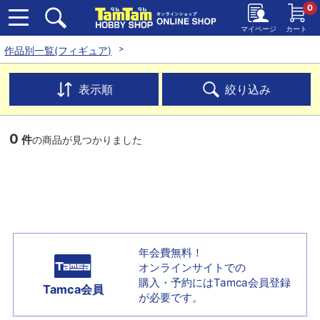
0
マイページ
カート
作品別一覧(フィギュア)
表示順
絞り込み
0
件
の商品が見つかりました
年会費無料！
オンラインサイトでの
購入・予約には
Tamca会員登録
Tamca会員
が必要です。