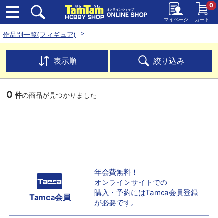
0
マイページ
カート
作品別一覧(フィギュア)
表示順
絞り込み
0
件
の商品が見つかりました
年会費無料！
オンラインサイトでの
購入・予約には
Tamca会員登録
Tamca会員
が必要です。