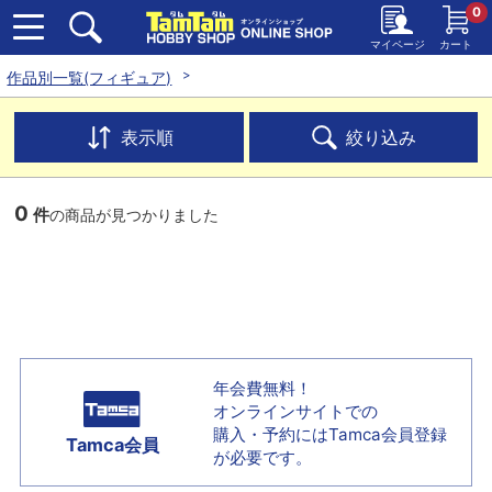
0
マイページ
カート
作品別一覧(フィギュア)
表示順
絞り込み
0
件
の商品が見つかりました
年会費無料！
オンラインサイトでの
購入・予約には
Tamca会員登録
Tamca会員
が必要です。