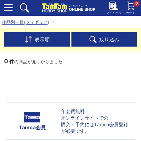
0
マイページ
カート
作品別一覧(フィギュア)
表示順
絞り込み
0
件
の商品が見つかりました
年会費無料！
オンラインサイトでの
購入・予約には
Tamca会員登録
Tamca会員
が必要です。