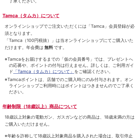
了承ください。
Tamca（タムカ）について
オンラインショップでご注⽂いただくには「Tamca」会員登録が必
須となります。
「Tamca
（100円税抜）
」は当オンラインショップにてご購⼊いた
だけます。
年会費は
無料
です。
※Tamcaをお届けするまでの「仮の会員番号」では、プレゼントへ
の応募や、ポイントの付与は⾏えません。詳しくは、ご利⽤ガイ
ド
「Tamca（タムカ）について」
をご確認ください。
※Tamcaポイントは、店舗でのご購⼊時にのみ付与されます。オン
ラインショップご利用時にはポイントはつきませんのでご了承く
ださい。
年齢制限（18歳以上）商品について
18歳以上対象の電動ガン、ガスガンなどの商品は、18歳未満の方は
ご購入いただけません。
※年齢を詐称して18歳以上対象商品を購入された場合は、取引停止