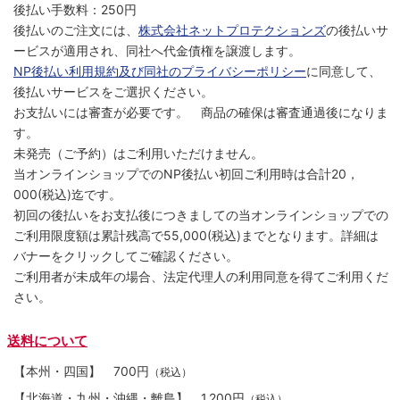
後払い手数料：250円
後払いのご注文には、
株式会社ネットプロテクションズ
の後払いサ
ービスが適用され、同社へ代金債権を譲渡します。
NP後払い利用規約及び同社のプライバシーポリシー
に同意して、
後払いサービスをご選択ください。
お支払いには審査が必要です。 商品の確保は審査通過後になりま
す。
未発売（ご予約）はご利用いただけません。
当オンラインショップでのNP後払い初回ご利用時は合計20，
000(税込)迄です。
初回の後払いをお支払後につきましての当オンラインショップでの
ご利用限度額は累計残高で55,000(税込)までとなります。詳細は
バナーをクリックしてご確認ください。
ご利用者が未成年の場合、法定代理人の利用同意を得てご利用くだ
さい。
送料について
【本州・四国】
700円
（税込）
【北海道・九州・沖縄・離島】
1,200円
（税込）