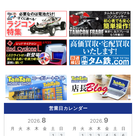
営業日カレンダー
8
9
2026.
2026.
月
火
水
木
金
土
日
月
火
水
木
金
土
日
1
2
1
2
3
4
5
6