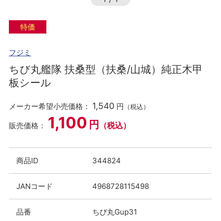
特価
フジミ
ちび丸艦隊 扶桑型（扶桑/山城）純正木甲
板シール
1,540
メーカー希望小売価格：
円
（税込）
1,100
円
（税込）
販売価格：
商品ID
344824
JANコード
4968728115498
品番
ちび丸Gup31