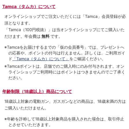
Tamca（タムカ）について
オンラインショップでご注⽂いただくには「Tamca」会員登録が必
須となります。
「Tamca
（100円税抜）
」は当オンラインショップにてご購⼊いた
だけます。
年会費は
無料
です。
※Tamcaをお届けするまでの「仮の会員番号」では、プレゼントへ
の応募や、ポイントの付与は⾏えません。詳しくは、ご利⽤ガイ
ド
「Tamca（タムカ）について」
をご確認ください。
※Tamcaポイントは、店舗でのご購⼊時にのみ付与されます。オン
ラインショップご利用時にはポイントはつきませんのでご了承く
ださい。
年齢制限（18歳以上）商品について
18歳以上対象の電動ガン、ガスガンなどの商品は、18歳未満の方は
ご購入いただけません。
※年齢を詐称して18歳以上対象商品を購入された場合は、取引停止
とさせていただきます。