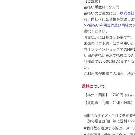
【ご注意】
後払い手数料：250円
後払いのご注文には、
株式会社
れ、同社へ代金債権を譲渡しま
NP後払い利用規約及び同社の
選択ください。
お支払いには審査が必要です。
未発売（ご予約）はご利用いた
当オンラインショップでのNP後
初回の後払いをお支払後につき
計残高で55,000(税込)ま
い。
ご利用者が未成年の場合、法定
送料について
【本州・四国】
700円
（税込
【北海道・九州・沖縄・離島
※商品のサイズ・ご注文数の都
加の場合は個口毎に送料+550
※個口数を追加する際は、メー
※複数商品ご予約の場合は、商品合