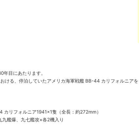
80年目にあたります。
珠湾における、停泊していたアメリカ海軍戦艦 BB-44 カリフォル
。
4 カリフォルニア1941×1隻（全長：約272mm）
九九艦爆、九七艦攻×各2機入り