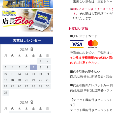
出来ない場合は、注文をキャ
※
iCloudメールやフリーメ
す。
その際は大変恐縮ですが
いいたします。
お支払い方法
■クレジットカード
営業日カレンダー
8
2026.
発送前にお支払い。手数料はご
月
火
水
木
金
土
日
※ご注文者様情報のお名前と異
1
2
のでご注意ください。
3
4
5
6
7
8
9
■代金引換の現金払い
10
11
12
13
14
15
16
商品お届け時に配送業者へ現金
17
18
19
20
21
22
23
■代金引換のクレジットカ―ド
24
25
26
27
28
29
30
商品お届け時に配送業者へクレ
31
【デビット機能付きクレジッ
9
2026.
て】
月
火
水
木
金
土
日
デビット機能付きクレジットカ