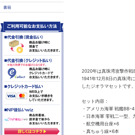
書籍
2020年は真珠湾攻撃作戦
1941年12月8日の真
したジオラマセットです
セット内容：
・アメリカ海軍 戦艦BB-4
・日本海軍 零戦二一型、
・航空機用台座×6
・真ちゅう線×6本