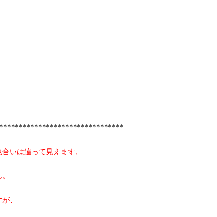
********************************
色合いは違って見えます。
ん。
すが、