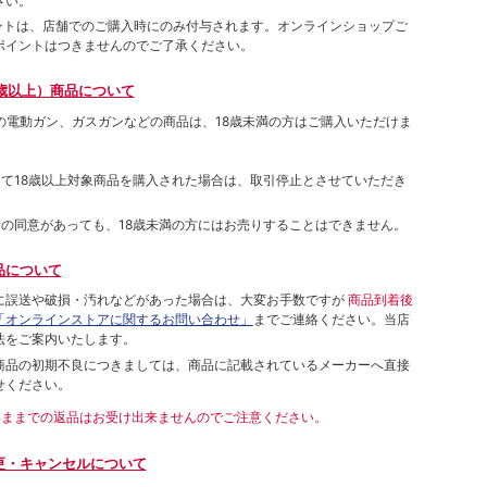
さい。
ポイントは、店舗でのご購⼊時にのみ付与されます。オンラインショップご
ポイントはつきませんのでご了承ください。
歳以上）商品について
象の電動ガン、ガスガンなどの商品は、18歳未満の方はご購入いただけま
して18歳以上対象商品を購入された場合は、取引停止とさせていただき
者の同意があっても、18歳未満の方にはお売りすることはできません。
品について
に誤送や破損・汚れなどがあった場合は、大変お手数ですが
商品到着後
「オンラインストアに関するお問い合わせ」
までご連絡ください。当店
法をご案内いたします。
商品の初期不良につきましては、商品に記載されているメーカーへ直接
せください。
いままでの返品はお受け出来ませんのでご注意ください。
更・キャンセルについて