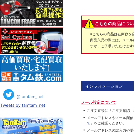
こちらの商品につい
※こちらの商品は在庫数を
商品欠品の際には、メール
すが、ご了承いただけます
インフォメーション
@tamtam_net
メール設定について
Tweets by tamtam_net
ご注文直後に「ご注文確認」
メールアドレスやメール配信
て」
をご確認ください。
メールアドレスの誤入力や受