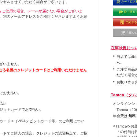
ンセルさせていただく場合がございます。
カートに入
ールをご使用の場合、メールが届かない場合がございま
取り寄せ
、別のメールアドレスをご検討くださいますようお願
予約す
在庫な
在庫状況につ
当店では商
ん。
ざいません。
ご注文商品
なる名義のクレジットカードはご利用いただけません
ただく場合
お取り寄せ
でお支払い。
Tamca（タ
払い
オンラインシ
ジットカードでお支払い。
「Tamca
（1
年会費は
無料
トカード
※（VISAデビットカード等）
のご利用につい
※Tamca
トの付与は
ードでご購入の場合、クレジットの認証時点で、ご指