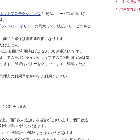
ご注文後の
ご注文後の
ネットプロテクションズ
の後払いサービスが適用さ
す。
プライバシーポリシー
に同意して、後払いサービスをご
 商品の確保は審査通過後になります。
だけません。
払い初回ご利用時は合計20，000(税込)迄です。
ましての当オンラインショップでのご利用限度額は累
でとなります。詳細はバナーをクリックしてご確認くださ
代理人の利用同意を得てご利用ください。
）
】
1,200円
（税込）
合上、個口数を追加する場合がございます。個口数追
 円
をいただきます。
（税込）
ルにてご確認のご連絡をさせていただきます。
計が15,000円
以上であっても1回の発送で
（税込）