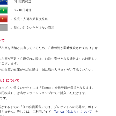
… 3日以内発送
れる
… 6～10日発送
る
… 発売・入荷次第順次発送
る
… 現在ご注文いただけない商品
し
いて
品在庫を店舗と共有しているため、在庫状況が即時反映されておりませ
の在庫が不足・在庫切れの際は、お取り寄せとなり通常よりお時間をい
がございます。
先の在庫の在庫が欠品の際は、誠に恐れ入りますがご了承ください。
ムカ）について
ョップでご注⽂いただくには「Tamca」会員登録が必須となります。
00円税抜）
」は当オンラインショップにてご購⼊いただけます。
です。
をお届けするまでの「仮の会員番号」では、プレゼントへの応募や、ポイン
⾏えません。詳しくは、ご利⽤ガイド
「Tamca（タムカ）について」
を