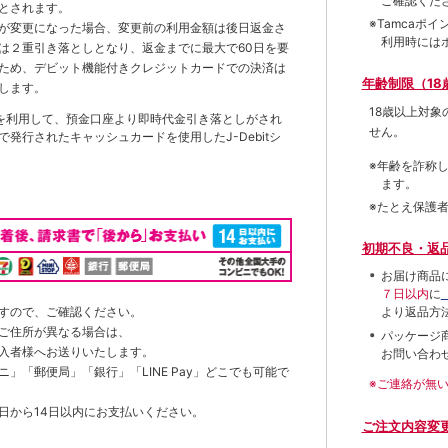
ご確認くだ
とされます。
※Tamca
が変更になった場合、変更前の利用金額は後日返金さ
利用時には
は２重引き落としとなり、返金までに最大で60日を要
ため、デビット機能付きクレジットカードでの決済は
年齢制限（18
します。
18歳以上対
を利用して、預金口座より即時代金引き落としがされ
せん。
発行されたキャッシュカードを使用したJ-Debitシ
※年齢を詐称
ます。
※たとえ保護
初期不良・返
お届け商品
７日以内
に
すので、ご確認ください。
より返品方
ご住所が異なる場合は、
パッケージ
入者様へお送りいたします。
お問い合わ
」「郵便局」「銀行」「LINE Pay」どこでも可能で
※ご連絡が無
日から14日以内にお支払いください。
ご注文内容変