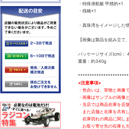
・特殊潜航艇 甲標的×1
・桟橋×1
・真珠湾をイメージした情景
【画像は製品を組み立て
パッケージサイズ(cm)： 41
重量：約340g
**********************
<注意事項>
・色合いは、実物と画像
・画像はサンプルの画像
・当店では商品在庫を店
また店舗と在庫を共有し
在庫切れの商品に関しま
お取り寄せ先の在庫も欠