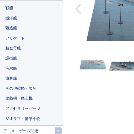
戦艦
巡洋艦
駆逐艦
フリゲート
航空母艦
護衛艦
潜水艦
旅客船
その他戦艦・艦船
艦載機・艦上機
アクセサリーパーツ
ジオラマ・情景小物
アニメ・ゲーム関連