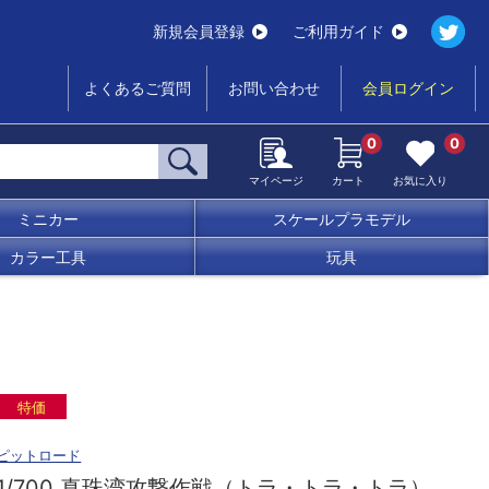
新規会員登録
ご利用ガイド
よくあるご質問
お問い合わせ
会員ログイン
0
0
マイページ
カート
お気に入り
ミニカー
スケールプラモデル
カラー工具
玩具
特価
ピットロード
1/700 真珠湾攻撃作戦（トラ・トラ・トラ）