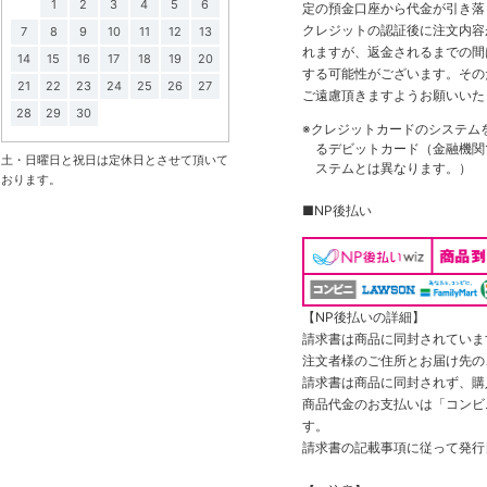
1
2
3
4
5
6
定の預金口座から代金が引き落
クレジットの認証後に注文内容
7
8
9
10
11
12
13
れますが、返金されるまでの間
14
15
16
17
18
19
20
する可能性がございます。その
21
22
23
24
25
26
27
ご遠慮頂きますようお願いいた
28
29
30
※クレジットカードのシステム
るデビットカード（金融機関で
土・日曜日と祝日は定休日とさせて頂いて
ステムとは異なります。）
おります。
■NP後払い
【NP後払いの詳細】
請求書は商品に同封されていま
注文者様のご住所とお届け先の
請求書は商品に同封されず、購
商品代金のお支払いは「コンビニ
す。
請求書の記載事項に従って発行