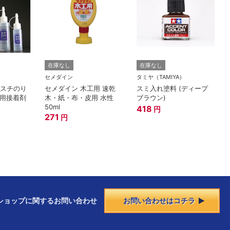
在庫なし
在庫なし
セメダイン
タミヤ（TAMIYA）
0 スチのり
セメダイン 木工用 速乾
スミ入れ塗料 (ディープ
材用接着剤
木・紙・布・皮用 水性
ブラウン)
50ml
418
円
271
円
ショップに
関する
お問い合わせ
お問い合わせはコチラ