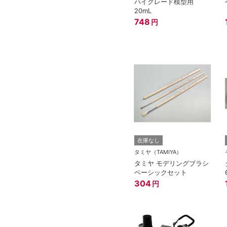
ハイグレード模型用
20mL
748
円
在庫なし
タミヤ（TAMIYA）
タミヤ モデリングブラシ
ベーシックセット
304
円