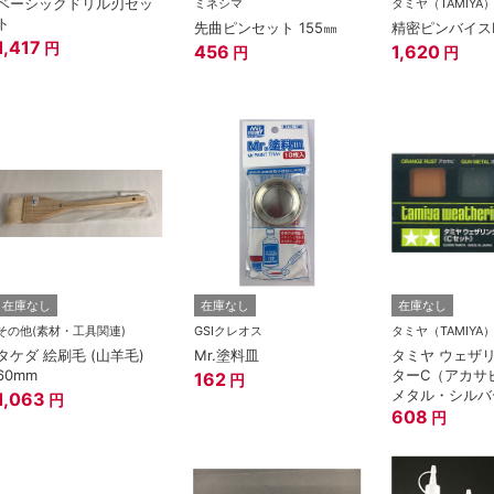
ベーシックドリル刃セッ
ミネシマ
タミヤ（TAMIYA
ト
先曲ピンセット 155㎜
精密ピンバイス
1,417
円
456
1,620
円
円
在庫なし
在庫なし
在庫なし
その他(素材・工具関連)
GSIクレオス
タミヤ（TAMIYA
タケダ 絵刷毛 (山羊毛)
Mr.塗料皿
タミヤ ウェザ
60mm
ターC（アカサ
162
円
メタル・シルバ
1,063
円
608
円