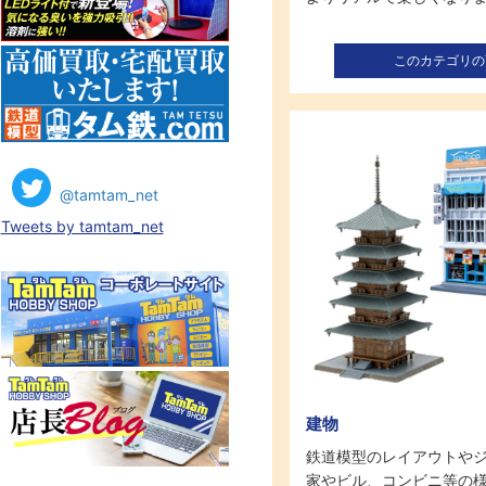
このカテゴリの
@tamtam_net
Tweets by tamtam_net
建物
鉄道模型のレイアウトや
家やビル、コンビニ等の