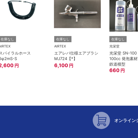
在庫なし
在庫なし
在庫なし
AIRTEX
AIRTEX
光栄堂
スパイラルホース
エアレバ仕様エアブラシ
光栄堂 SN-10
6φ2mS-S
MJ724【*】
100cc 発泡素
鉄道模型
2,600
6,100
円
円
660
円
オンライン