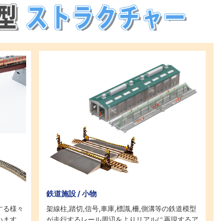
鉄道施設 / 小物
する様々
架線柱,踏切,信号,車庫,標識,柵,側溝等の鉄道模型
います。
が走行するレール周辺をよりリアルに再現するア