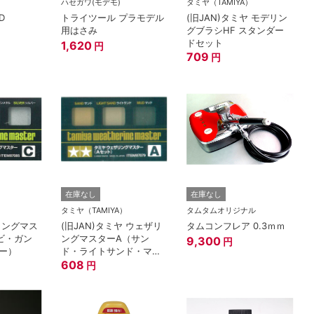
）
ハセガワ(モデモ)
タミヤ（TAMIYA）
D
トライツール プラモデル
(旧JAN)タミヤ モデリン
用はさみ
グブラシHF スタンダー
ドセット
1,620
円
709
円
在庫なし
在庫なし
）
タミヤ（TAMIYA）
タムタムオリジナル
リングマス
(旧JAN)タミヤ ウェザリ
タムコンフレア 0.3ｍｍ
ビ・ガン
ングマスターA（サン
9,300
円
ー）
ド・ライトサンド・マッ
ド）
608
円