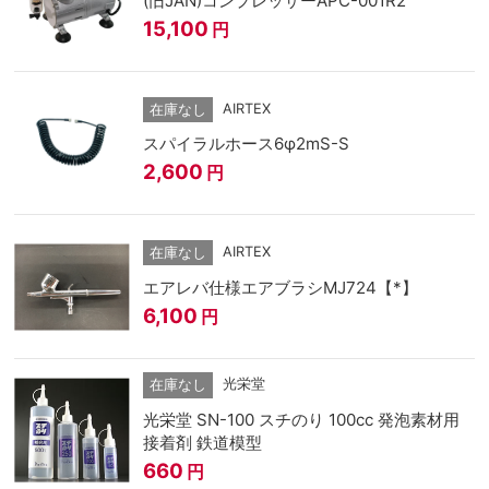
(旧JAN)コンプレッサーAPC-001R2
15,100
円
AIRTEX
在庫なし
スパイラルホース6φ2mS-S
2,600
円
AIRTEX
在庫なし
エアレバ仕様エアブラシMJ724【*】
6,100
円
光栄堂
在庫なし
光栄堂 SN-100 スチのり 100cc 発泡素材用
接着剤 鉄道模型
660
円