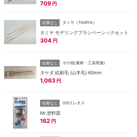
709
円
タミヤ（TAMIYA）
在庫なし
タミヤ モデリングブラシベーシックセット
304
円
その他(素材・工具関連)
在庫なし
タケダ 絵刷毛 (山羊毛) 60mm
1,063
円
GSIクレオス
在庫なし
Mr.塗料皿
162
円