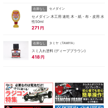
セメダイン
在庫なし
セメダイン 木工用 速乾 木・紙・布・皮用 水
性50ml
271
円
タミヤ（TAMIYA）
在庫なし
スミ入れ塗料 (ディープブラウン)
418
円