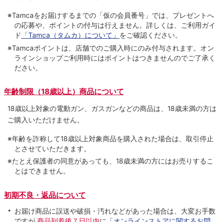
※Tamcaをお届けするまでの「仮の会員番号」では、プレゼントへ
の応募や、ポイントの付与は⾏えません。詳しくは、ご利⽤ガイ
ド
「Tamca（タムカ）について」
をご確認ください。
※Tamcaポイントは、店舗でのご購⼊時にのみ付与されます。オン
ラインショップご利用時にはポイントはつきませんのでご了承く
ださい。
年齢制限（18歳以上）商品について
18歳以上対象の電動ガン、ガスガンなどの商品は、18歳未満の方は
ご購入いただけません。
※年齢を詐称して18歳以上対象商品を購入された場合は、取引停止
とさせていただきます。
※たとえ保護者の同意があっても、18歳未満の方にはお売りするこ
とはできません。
初期不良・返品について
お届け商品に誤送や破損・汚れなどがあった場合は、大変お手数
ですが
商品到着後７日以内
に
「オンラインストアに関するお問