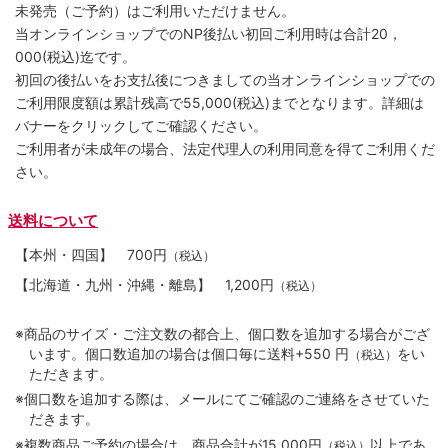
未発売（ご予約）はご利用いただけません。
当オンラインショップでのNP後払い初回ご利用時は合計20，
000(税込)迄です。
初回の後払いをお支払後につきましての当オンラインショップでの
ご利用限度額は累計残高で55,000(税込)までとなります。詳細は
バナーをクリックしてご確認ください。
ご利用者が未成年の場合、法定代理人の利用同意を得てご利用くだ
さい。
送料について
【本州・四国】
700円
（税込）
【北海道・九州・沖縄・離島】
1,200円
（税込）
※商品のサイズ・ご注文数の都合上、個口数を追加する場合がござ
います。個口数追加の場合は個口毎に送料+550 円
をい
（税込）
ただきます。
※個口数を追加する際は、メールにてご確認のご連絡をさせていた
だきます。
※複数商品ご予約の場合は、商品合計が15,000円
以上であ
（税込）