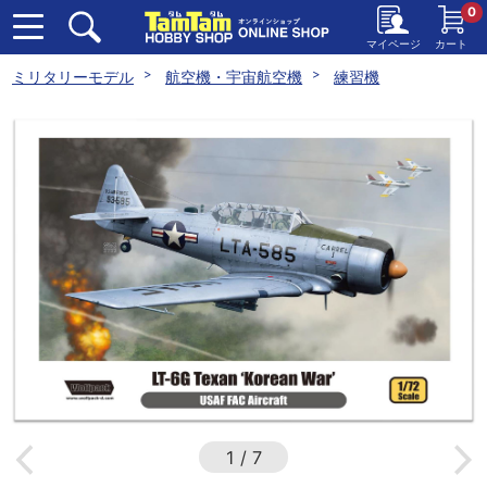
0
マイページ
カート
ミリタリーモデル
航空機・宇宙航空機
練習機
1
/
7