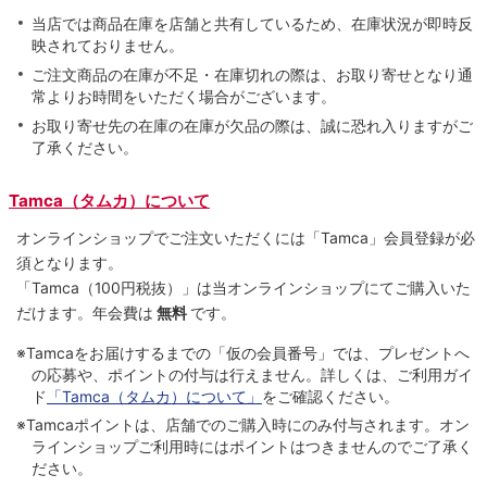
当店では商品在庫を店舗と共有しているため、在庫状況が即時反
映されておりません。
ご注文商品の在庫が不足・在庫切れの際は、お取り寄せとなり通
常よりお時間をいただく場合がございます。
お取り寄せ先の在庫の在庫が欠品の際は、誠に恐れ入りますがご
了承ください。
Tamca（タムカ）について
オンラインショップでご注⽂いただくには「Tamca」会員登録が必
須となります。
「Tamca
（100円税抜）
」は当オンラインショップにてご購⼊いた
だけます。
年会費は
無料
です。
※Tamcaをお届けするまでの「仮の会員番号」では、プレゼントへ
の応募や、ポイントの付与は⾏えません。詳しくは、ご利⽤ガイ
ド
「Tamca（タムカ）について」
をご確認ください。
※Tamcaポイントは、店舗でのご購⼊時にのみ付与されます。オン
ラインショップご利用時にはポイントはつきませんのでご了承く
ださい。