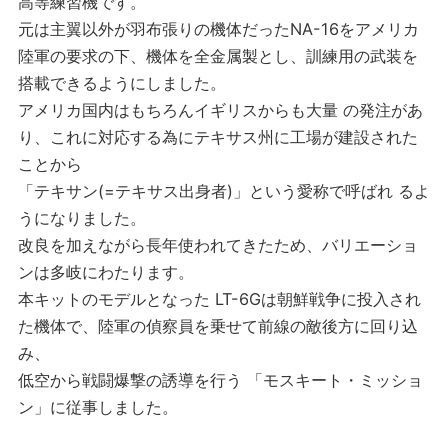
高等練習機です。
元は主翼以外が羽布張りの機体だったNA-16をアメリカ
陸軍の要求の下、機体を全金属製とし、訓練用の武装を
搭載できるようにしました。
アメリカ国内はもちろんイギリスからも大量 の発注があ
り、これに対応する為にテキサス州に工場が建設された
ことから
「テキサン(=テキサス出身者)」という愛称で呼ばれ るよ
うになりました。
改良を加えながら長年使われてきたため、バリエーショ
ンは多岐にわたります。
本キットのモデルとなった LT-6Gは朝鮮戦争に投入され
た機体で、陸軍の偵察員を乗せて前線の敵後方に回り込
み、
低空から戦闘爆撃の誘導を行う 「モスキート・ミッショ
ン」に従事しました。