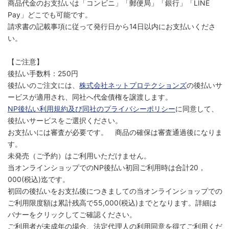
商品代金のお支払いは「コンビニ」「郵便局」「銀行」「LINE
Pay」どこでも可能です。
請求書の記載事項に従って発行日から14日以内にお支払いくださ
い。
【ご注意】
後払い手数料：250円
後払いのご注文には、
株式会社ネットプロテクションズ
の後払いサ
ービスが適用され、同社へ代金債権を譲渡します。
NP後払い利用規約及び同社のプライバシーポリシー
に同意して、
後払いサービスをご選択ください。
お支払いには審査が必要です。 商品の確保は審査通過後になりま
す。
未発売（ご予約）はご利用いただけません。
当オンラインショップでのNP後払い初回ご利用時は合計20，
000(税込)迄です。
初回の後払いをお支払後につきましての当オンラインショップでの
ご利用限度額は累計残高で55,000(税込)までとなります。詳細は
バナーをクリックしてご確認ください。
ご利用者が未成年の場合、法定代理人の利用同意を得てご利用くだ