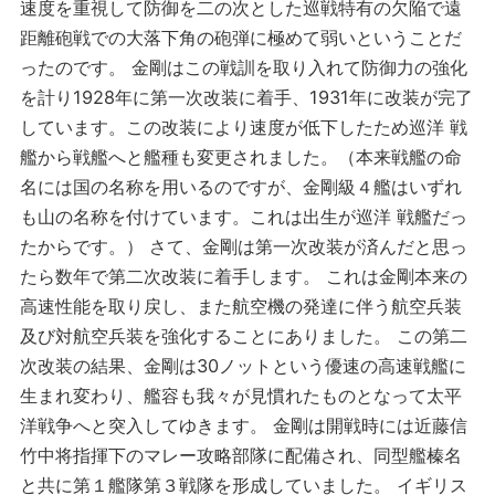
速度を重視して防御を二の次とした巡戦特有の欠陥で遠
距離砲戦での大落下角の砲弾に極めて弱いということだ
ったのです。 金剛はこの戦訓を取り入れて防御力の強化
を計り1928年に第一次改装に着手、1931年に改装が完了
しています。この改装により速度が低下したため巡洋 戦
艦から戦艦へと艦種も変更されました。（本来戦艦の命
名には国の名称を用いるのですが、金剛級４艦はいずれ
も山の名称を付けています。これは出生が巡洋 戦艦だっ
たからです。） さて、金剛は第一次改装が済んだと思っ
たら数年で第二次改装に着手します。 これは金剛本来の
高速性能を取り戻し、また航空機の発達に伴う航空兵装
及び対航空兵装を強化することにありました。 この第二
次改装の結果、金剛は30ノットという優速の高速戦艦に
生まれ変わり、艦容も我々が見慣れたものとなって太平
洋戦争へと突入してゆきます。 金剛は開戦時には近藤信
竹中将指揮下のマレー攻略部隊に配備され、同型艦榛名
と共に第１艦隊第３戦隊を形成していました。 イギリス