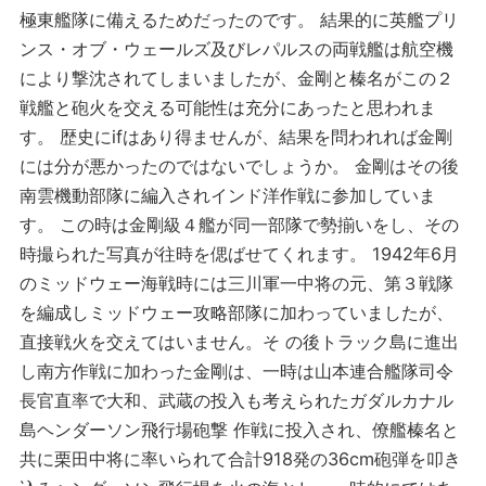
極東艦隊に備えるためだったのです。 結果的に英艦プリ
ンス・オブ・ウェールズ及びレパルスの両戦艦は航空機
により撃沈されてしまいましたが、金剛と榛名がこの２
戦艦と砲火を交える可能性は充分にあったと思われま
す。 歴史にifはあり得ませんが、結果を問われれば金剛
には分が悪かったのではないでしょうか。 金剛はその後
南雲機動部隊に編入されインド洋作戦に参加していま
す。 この時は金剛級４艦が同一部隊で勢揃いをし、その
時撮られた写真が往時を偲ばせてくれます。 1942年6月
のミッドウェー海戦時には三川軍一中将の元、第３戦隊
を編成しミッドウェー攻略部隊に加わっていましたが、
直接戦火を交えてはいません。そ の後トラック島に進出
し南方作戦に加わった金剛は、一時は山本連合艦隊司令
長官直率で大和、武蔵の投入も考えられたガダルカナル
島ヘンダーソン飛行場砲撃 作戦に投入され、僚艦榛名と
共に栗田中将に率いられて合計918発の36cm砲弾を叩き