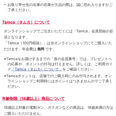
お取り寄せ先の在庫の在庫が欠品の際は、誠に恐れ入りますがご
了承ください。
Tamca（タムカ）について
オンラインショップでご注⽂いただくには「Tamca」会員登録が必
須となります。
「Tamca
（100円税抜）
」は当オンラインショップにてご購⼊いた
だけます。
年会費は
無料
です。
※Tamcaをお届けするまでの「仮の会員番号」では、プレゼントへ
の応募や、ポイントの付与は⾏えません。詳しくは、ご利⽤ガイ
ド
「Tamca（タムカ）について」
をご確認ください。
※Tamcaポイントは、店舗でのご購⼊時にのみ付与されます。オン
ラインショップご利用時にはポイントはつきませんのでご了承く
ださい。
年齢制限（18歳以上）商品について
18歳以上対象の電動ガン、ガスガンなどの商品は、18歳未満の方は
ご購入いただけません。