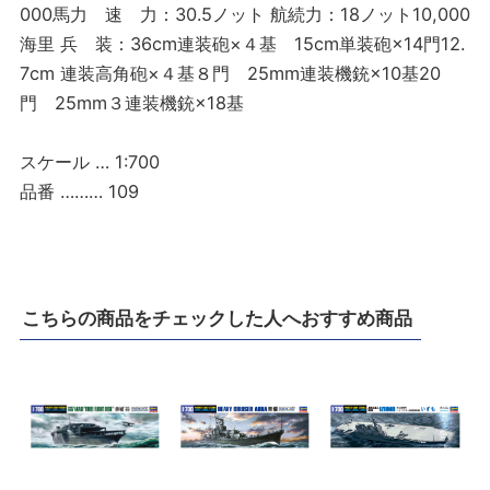
000馬力 速 力：30.5ノット 航続力：18ノット10,000
海里 兵 装：36cm連装砲×４基 15cm単装砲×14門12.
7cm 連装高角砲×４基８門 25mm連装機銃×10基20
門 25mm３連装機銃×18基
スケール … 1:700
品番 ……… 109
こちらの商品をチェックした人へおすすめ商品