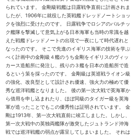
られています。 金剛級戦艦は日露戦争直前に計画されま
したが、1906年に就役した英戦艦ドレッドノートショッ
クを強烈に受けたのです。 日露戦争でロシアのバルチッ
ク艦隊を撃滅して意気上がる日本海軍も当時の常識を越
えた戦艦ドレッドノートの出現で一夜にして時代遅れと
なったのです。 そこで先進のイギリス海軍の技術を学ぶ
べく計画中の金剛級４艦のうち金剛をイギリスのヴィッ
カース造船所に発注し、残りの３艦を日本の造船所で造
るという策を採ったのです。 金剛級は英巡戦ライオン級
の強化、改良型として設計され優速、強火力の極めて優
秀な巡洋戦艦となりました。 後の第一次大戦で英海軍か
ら借用を申し込まれたり、ほぼ同級のタイガー級を英海
軍が造ったことでもこの優秀性は証明されています。 金
剛は1913年、第一次大戦直前に竣工しました。しかし、
第一次大戦中の英独両艦隊が激突したジュトランド沖海
戦では巡洋戦艦の弱点が露呈してしまいました。 それは