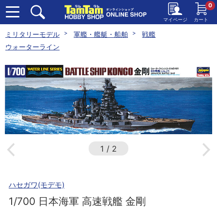
0
マイページ
カート
ミリタリーモデル
軍艦・艦艇・船舶
戦艦
ウォーターライン
1
/
2
ハセガワ(モデモ)
1/700 日本海軍 高速戦艦 金剛