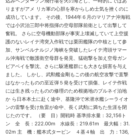
込みヘンダーソン飛行場を火の海とし、一時的にではあ
りますがアメ リカ軍の心胆を寒からしめ士気を挫くのに
成功しています。 その後、1944年６月のマリアナ沖海戦
では小沢治三郎中将指揮の空母部隊前衛として出撃して
奮戦。 さらに空母機動部隊が事実上壊滅していて上空援
護のないレイテ湾突入作戦では栗田艦隊の中核として参
加、サンベルナルジノ海峡を突破したレイテ湾頭サマー
ル沖海戦で敵護衛空母群を発見、猛砲撃を加え空母ガン
ビアベイを撃沈、さらに駆逐艦群にも大きな損害を与え
ました。 しかし、武勲艦金剛もこの後の航空攻撃で直撃
はなかったものの至近弾５発を受けて損傷、レイテ作戦
には生き残ったものの修理のため根拠地のブルネイ泊地
か ら日本本土に赴く途中、基隆沖で米潜水艦シーライオ
ンの雷撃を受け魚雷が命中、長く武勲に満ちた生涯を閉
じたのです。 （要 目）開戦時 基準排水量：32,156ト
ン 全 長：222.00m 水線長：219.61m 最大幅：31.
02m 主 機：艦本式タービン ４基４軸 出 力：136,