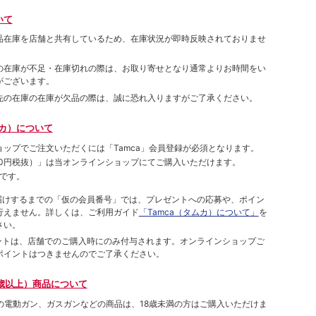
いて
品在庫を店舗と共有しているため、在庫状況が即時反映されておりませ
の在庫が不足・在庫切れの際は、お取り寄せとなり通常よりお時間をい
がございます。
先の在庫の在庫が欠品の際は、誠に恐れ入りますがご了承ください。
ムカ）について
ョップでご注⽂いただくには「Tamca」会員登録が必須となります。
00円税抜）
」は当オンラインショップにてご購⼊いただけます。
です。
をお届けするまでの「仮の会員番号」では、プレゼントへの応募や、ポイン
⾏えません。詳しくは、ご利⽤ガイド
「Tamca（タムカ）について」
を
さい。
ポイントは、店舗でのご購⼊時にのみ付与されます。オンラインショップご
ポイントはつきませんのでご了承ください。
歳以上）商品について
象の電動ガン、ガスガンなどの商品は、18歳未満の方はご購入いただけま