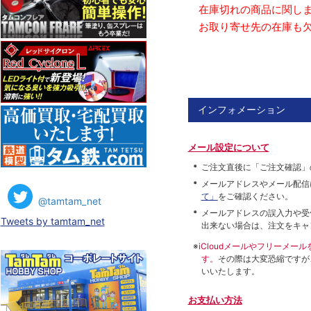
在庫切れの商品に関しま
お取り寄せ先の在庫も欠
インフォメーション
メール設定について
ご注文直後に「ご注文確認」
メールアドレスやメール配信
て」
をご確認ください。
@tamtam_net
メールアドレスの誤入力や受
Tweets by tamtam_net
出来ない場合は、注文をキャ
※
iCloudメールやフリーメ
す。
その際は大変恐縮ですが
いいたします。
お支払い方法