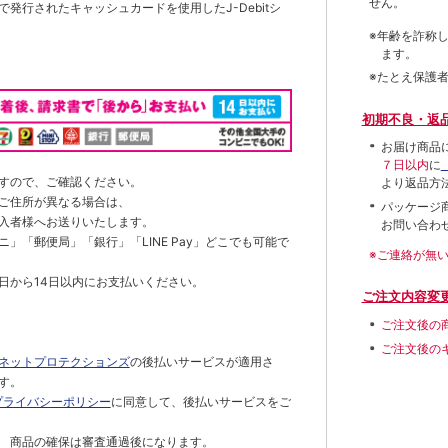
せん。
発行されたキャッシュカードを使用したJ-Debitシ
※年齢を詐称
ます。
※たとえ保護
初期不良・返
お届け商品
７日以内
に
すので、ご確認ください。
より返品方
ご住所が異なる場合は、
パッケージ
入者様へお送りいたします。
お問い合わ
」「郵便局」「銀行」「LINE Pay」どこでも可能で
※ご連絡が無
日から14日以内にお支払いください。
ご注文内容変
ご注文後の
ご注文後の
ネットプロテクションズ
の後払いサービスが適用さ
す。
プライバシーポリシー
に同意して、後払いサービスをご
 商品の確保は審査通過後になります。