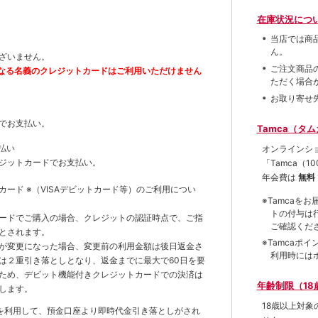
在庫状況につ
当店では商
ん。
ざいません。
ご注文商品
なる名義のクレジットカードはご利用いただけません
ただく場合
お取り寄せ
でお支払い。
Tamca（タ
払い
オンラインシ
ジットカードでお支払い。
「Tamca
（1
年会費は
無料
トカード
※（VISAデビットカード等）
のご利用につい
※Tamca
トの付与は
ードでご購入の場合、クレジットの認証時点で、ご指
ご確認くだ
とされます。
※Tamca
が変更になった場合、変更前の利用金額は後日返金さ
利用時には
は２重引き落としとなり、返金までに最大で60日を要
ため、デビット機能付きクレジットカードでの決済は
年齢制限（18
します。
18歳以上対
を利用して、預金口座より即時代金引き落としがされ