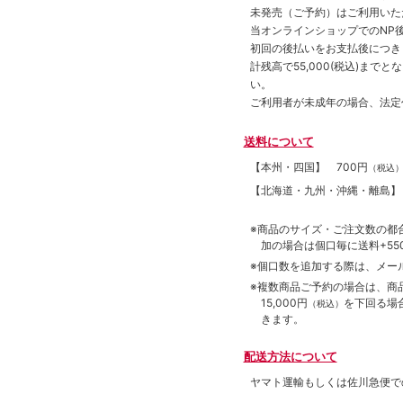
未発売（ご予約）はご利用いた
当オンラインショップでのNP後
初回の後払いをお支払後につき
計残高で55,000(税込)ま
い。
ご利用者が未成年の場合、法定
送料について
【本州・四国】
700円
（税込
【北海道・九州・沖縄・離島
※商品のサイズ・ご注文数の都
加の場合は個口毎に送料+550
※個口数を追加する際は、メー
※複数商品ご予約の場合は、商品合
15,000円
を下回る場
（税込）
きます。
配送方法について
ヤマト運輸もしくは佐川急便で