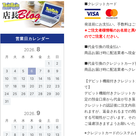
■クレジットカード
発送前にお支払い。手数料はご
※ご注文者様情報のお名前と異
のでご注意ください。
営業日カレンダー
■代金引換の現金払い
8
2026.
商品お届け時に配送業者へ現金
月
火
水
木
金
土
日
■代金引換のクレジットカ―ド
1
2
商品お届け時に配送業者へクレ
3
4
5
6
7
8
9
10
11
12
13
14
15
16
【デビット機能付きクレジッ
17
18
19
20
21
22
23
て】
デビット機能付きクレジットカ
24
25
26
27
28
29
30
定の預金口座から代金が引き落
31
クレジットの認証後に注文内容
れますが、返金されるまでの間
9
2026.
する可能性がございます。その
月
火
水
木
金
土
日
ご遠慮頂きますようお願いいた
1
2
3
4
5
6
※クレジットカードのシステム
7
8
9
10
11
12
13