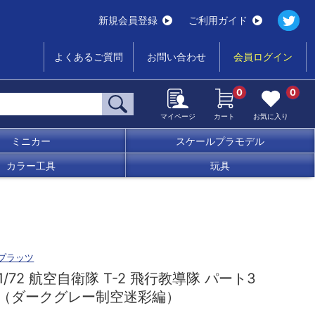
新規会員登録
ご利用ガイド
よくあるご質問
お問い合わせ
会員ログイン
0
0
マイページ
カート
お気に入り
ミニカー
スケールプラモデル
カラー工具
玩具
プラッツ
1/72 航空自衛隊 T-2 飛行教導隊 パート3
（ダークグレー制空迷彩編）