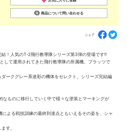
お気に入りに登録
商品について問い合わせる
シェア
結！人気のT-2飛行教導隊シリーズ第3弾の登場です!!
役として運用されてきた飛行教導隊の所属機。プラッツで
るダークグレー系迷彩の機体をセレクト。シリーズ完結編
実戦的なものに移行していく中で様々な塗装とマーキングが
習機による戦技訓練の最終到達点ともいえるその姿を、シャ
します。