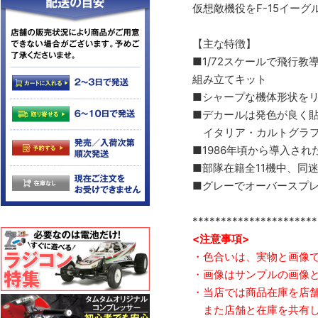
仮想敵機役をF-15イー
【主な特徴】
■1/72スケールで飛行教
組み立てキット
■シャープな機体形状を
■デカールは発色が良く
イタリア・カルトグラフ
■1986年頃から導入さ
■部隊在籍全11機中、同
■グレーでオーバースプ
**********************
<注意事項>
・色合いは、実物と画像
・画像はサンプルの画像
・当店では商品在庫を店
また店舗と在庫を共有し