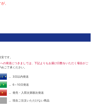
すが、
目安です。
島への発送につきましては、下記よりもお届け日数をいただく場合がご
予めご了承ください。
… 3日以内発送
れる
… 6～10日発送
る
… 発売・入荷次第順次発送
る
… 現在ご注文いただけない商品
し