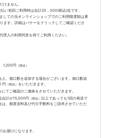
だけません。
払い初回ご利用時は合計20，000(税込)迄です。
ましての当オンラインショップでのご利用限度額は累
でとなります。詳細はバナーをクリックしてご確認くださ
代理人の利用同意を得てご利用ください。
）
】
1,200円
（税込）
合上、個口数を追加する場合がございます。個口数追
 円
をいただきます。
（税込）
ルにてご確認のご連絡をさせていただきます。
計が15,000円
以上であっても1回の発送で
（税込）
合は、都度送料及び代引手数料をご請求させていただ
のお届けになります。