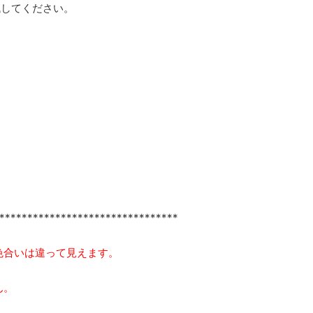
残してください。
********************************
色合いは違って見えます。
ん。