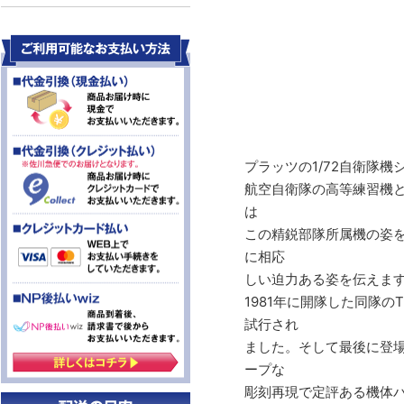
プラッツの1/72自衛隊
航空自衛隊の高等練習機と
は
この精鋭部隊所属機の姿
に相応
しい迫力ある姿を伝えま
1981年に開隊した同隊
試行され
ました。そして最後に登場
ープな
彫刻再現で定評ある機体