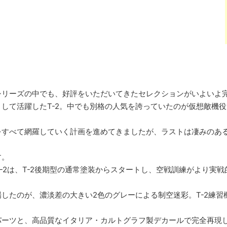
機シリーズの中でも、好評をいただいてきたセレクションがいよいよ完
して活躍したT-2。中でも別格の人気を誇っていたのが仮想敵機
をすべて網羅していく計画を進めてきましたが、ラストは凄みのあ
す。
のT-2は、T-2後期型の通常塗装からスタートし、空戦訓練がより
したのが、濃淡差の大きい2色のグレーによる制空迷彩。T-2練
パーツと、高品質なイタリア・カルトグラフ製デカールで完全再現