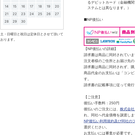
るデビットカード（金融機関で
14
15
16
17
18
19
20
ステムとは異なります。）
21
22
23
24
25
26
27
■NP後払い
28
29
30
土・日曜日と祝日は定休日とさせて頂いて
おります。
【NP後払いの詳細】
請求書は商品に同封されていま
注文者様のご住所とお届け先の
請求書は商品に同封されず、購
商品代金のお支払いは「コンビニ
す。
請求書の記載事項に従って発行
【ご注意】
後払い手数料：250円
後払いのご注文には、
株式会社
れ、同社へ代金債権を譲渡しま
NP後払い利用規約及び同社の
選択ください。
お支払いには審査が必要です。