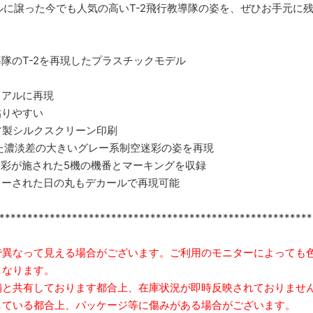
グルに譲った今でも人気の高いT-2飛行教導隊の姿を、ぜひお手元に
導隊のT-2を再現したプラスチックモデル
リアルに再現
貼りやすい
製シルクスクリーン印刷
れた濃淡差の大きいグレー系制空迷彩の姿を再現
迷彩が施された5機の機番とマーキングを収録
レーされた日の丸もデカールで再現可能
********************************************************
で異なって見える場合がございます。ご利用のモニターによっても
となります。
舗と共有しております都合上、在庫状況が即時反映されておりませ
ている都合上、パッケージ等に傷みがある場合がございます。