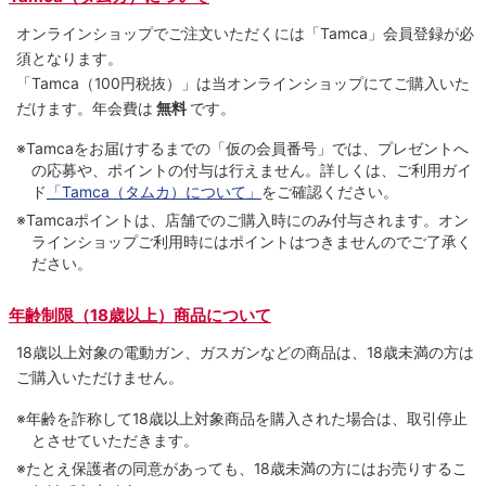
オンラインショップでご注⽂いただくには「Tamca」会員登録が必
須となります。
「Tamca
（100円税抜）
」は当オンラインショップにてご購⼊いた
だけます。
年会費は
無料
です。
※Tamcaをお届けするまでの「仮の会員番号」では、プレゼントへ
の応募や、ポイントの付与は⾏えません。詳しくは、ご利⽤ガイ
ド
「Tamca（タムカ）について」
をご確認ください。
※Tamcaポイントは、店舗でのご購⼊時にのみ付与されます。オン
ラインショップご利用時にはポイントはつきませんのでご了承く
ださい。
年齢制限（18歳以上）商品について
18歳以上対象の電動ガン、ガスガンなどの商品は、18歳未満の方は
ご購入いただけません。
※年齢を詐称して18歳以上対象商品を購入された場合は、取引停止
とさせていただきます。
※たとえ保護者の同意があっても、18歳未満の方にはお売りするこ