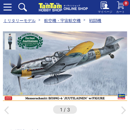
0
マイページ
カート
ミリタリーモデル
航空機・宇宙航空機
戦闘機
1
/
3