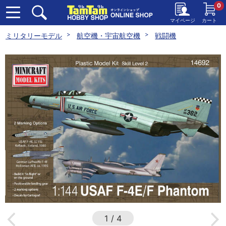
0
マイページ
カート
ミリタリーモデル
航空機・宇宙航空機
戦闘機
1
/
4