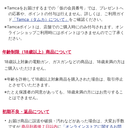
※Tamcaをお届けするまでの「仮の会員番号」では、プレゼントへ
の応募や、ポイントの付与は⾏えません。詳しくは、ご利⽤ガイ
ド
「Tamca（タムカ）について」
をご確認ください。
※Tamcaポイントは、店舗でのご購⼊時にのみ付与されます。オン
ラインショップご利用時にはポイントはつきませんのでご了承く
ださい。
年齢制限（18歳以上）商品について
18歳以上対象の電動ガン、ガスガンなどの商品は、18歳未満の方は
ご購入いただけません。
※年齢を詐称して18歳以上対象商品を購入された場合は、取引停止
とさせていただきます。
※たとえ保護者の同意があっても、18歳未満の方にはお売りするこ
とはできません。
初期不良・返品について
お届け商品に誤送や破損・汚れなどがあった場合は、大変お手数
ですが
商品到着後７日以内
に
「オンラインストアに関するお問