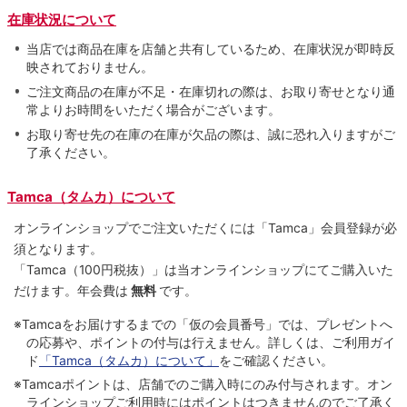
在庫状況について
当店では商品在庫を店舗と共有しているため、在庫状況が即時反
映されておりません。
ご注文商品の在庫が不足・在庫切れの際は、お取り寄せとなり通
常よりお時間をいただく場合がございます。
お取り寄せ先の在庫の在庫が欠品の際は、誠に恐れ入りますがご
了承ください。
Tamca（タムカ）について
オンラインショップでご注⽂いただくには「Tamca」会員登録が必
須となります。
「Tamca
（100円税抜）
」は当オンラインショップにてご購⼊いた
だけます。
年会費は
無料
です。
※Tamcaをお届けするまでの「仮の会員番号」では、プレゼントへ
の応募や、ポイントの付与は⾏えません。詳しくは、ご利⽤ガイ
ド
「Tamca（タムカ）について」
をご確認ください。
※Tamcaポイントは、店舗でのご購⼊時にのみ付与されます。オン
ラインショップご利用時にはポイントはつきませんのでご了承く