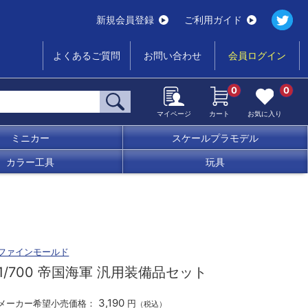
新規会員登録
ご利用ガイド
よくあるご質問
お問い合わせ
会員ログイン
0
0
マイページ
カート
お気に入り
ミニカー
スケールプラモデル
カラー工具
玩具
ファインモールド
1/700 帝国海軍 汎用装備品セット
3,190
メーカー希望小売価格：
円
（税込）