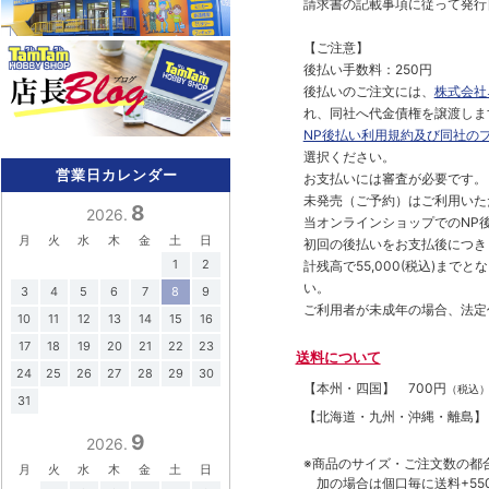
請求書の記載事項に従って発行
【ご注意】
後払い手数料：250円
後払いのご注文には、
株式会社
れ、同社へ代金債権を譲渡しま
NP後払い利用規約及び同社の
選択ください。
営業日カレンダー
お支払いには審査が必要です。
未発売（ご予約）はご利用いた
8
2026.
当オンラインショップでのNP後
月
火
水
木
金
土
日
初回の後払いをお支払後につき
1
2
計残高で55,000(税込)ま
い。
3
4
5
6
7
8
9
ご利用者が未成年の場合、法定
10
11
12
13
14
15
16
17
18
19
20
21
22
23
送料について
24
25
26
27
28
29
30
【本州・四国】
700円
（税込
31
【北海道・九州・沖縄・離島
9
2026.
※商品のサイズ・ご注文数の都
月
火
水
木
金
土
日
加の場合は個口毎に送料+550