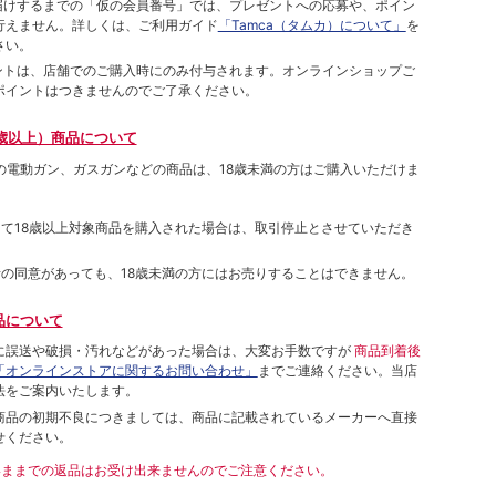
をお届けするまでの「仮の会員番号」では、プレゼントへの応募や、ポイン
⾏えません。詳しくは、ご利⽤ガイド
「Tamca（タムカ）について」
を
さい。
ポイントは、店舗でのご購⼊時にのみ付与されます。オンラインショップご
ポイントはつきませんのでご了承ください。
歳以上）商品について
象の電動ガン、ガスガンなどの商品は、18歳未満の方はご購入いただけま
して18歳以上対象商品を購入された場合は、取引停止とさせていただき
者の同意があっても、18歳未満の方にはお売りすることはできません。
品について
に誤送や破損・汚れなどがあった場合は、大変お手数ですが
商品到着後
「オンラインストアに関するお問い合わせ」
までご連絡ください。当店
法をご案内いたします。
商品の初期不良につきましては、商品に記載されているメーカーへ直接
せください。
いままでの返品はお受け出来ませんのでご注意ください。