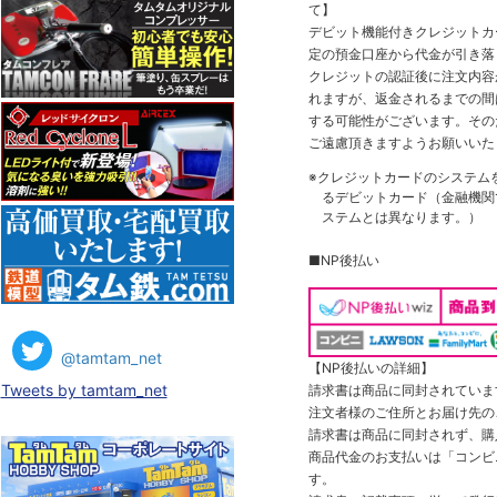
て】
デビット機能付きクレジットカ
定の預金口座から代金が引き落
クレジットの認証後に注文内容
れますが、返金されるまでの間
する可能性がございます。その
ご遠慮頂きますようお願いいた
※クレジットカードのシステム
るデビットカード（金融機関で
ステムとは異なります。）
■NP後払い
@tamtam_net
【NP後払いの詳細】
Tweets by tamtam_net
請求書は商品に同封されていま
注文者様のご住所とお届け先の
請求書は商品に同封されず、購
商品代金のお支払いは「コンビニ
す。