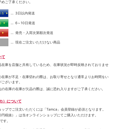
予めご了承ください。
… 3日以内発送
れる
… 6～10日発送
る
… 発売・入荷次第順次発送
る
… 現在ご注文いただけない商品
し
いて
品在庫を店舗と共有しているため、在庫状況が即時反映されておりませ
の在庫が不足・在庫切れの際は、お取り寄せとなり通常よりお時間をい
がございます。
先の在庫の在庫が欠品の際は、誠に恐れ入りますがご了承ください。
ムカ）について
ョップでご注⽂いただくには「Tamca」会員登録が必須となります。
00円税抜）
」は当オンラインショップにてご購⼊いただけます。
です。