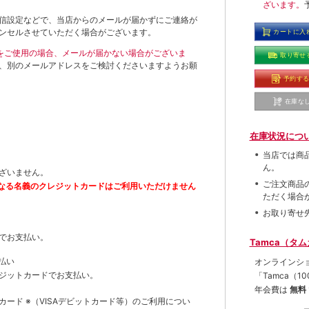
ざいます。
信設定などで、当店からのメールが届かずにご連絡が
ンセルさせていただく場合がございます。
カートに入
ールをご使用の場合、メールが届かない場合がございま
取り寄せ
、別のメールアドレスをご検討くださいますようお願
予約す
在庫な
在庫状況につ
当店では商
ん。
ざいません。
ご注文商品
なる名義のクレジットカードはご利用いただけません
ただく場合
お取り寄せ
でお支払い。
Tamca（タ
払い
オンラインシ
ジットカードでお支払い。
「Tamca
（1
年会費は
無料
トカード
※（VISAデビットカード等）
のご利用につい