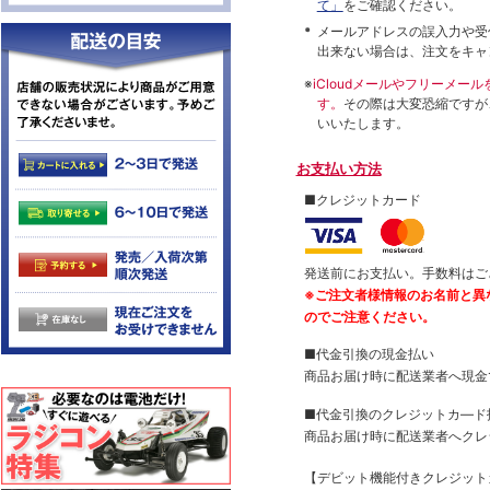
て」
をご確認ください。
メールアドレスの誤入力や受
出来ない場合は、注文をキャ
※
iCloudメールやフリーメ
す。
その際は大変恐縮ですが
いいたします。
お支払い方法
■クレジットカード
発送前にお支払い。手数料はご
※ご注文者様情報のお名前と異
のでご注意ください。
■代金引換の現金払い
商品お届け時に配送業者へ現金
■代金引換のクレジットカ―ド
商品お届け時に配送業者へクレ
【デビット機能付きクレジッ