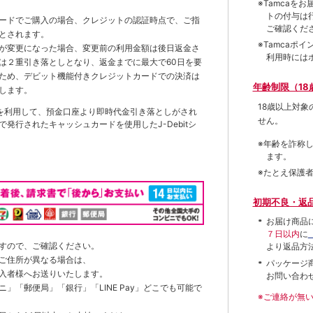
※Tamca
トの付与は
ードでご購入の場合、クレジットの認証時点で、ご指
ご確認くだ
とされます。
※Tamca
が変更になった場合、変更前の利用金額は後日返金さ
利用時には
は２重引き落としとなり、返金までに最大で60日を要
ため、デビット機能付きクレジットカードでの決済は
年齢制限（18
します。
18歳以上対
を利用して、預金口座より即時代金引き落としがされ
せん。
発行されたキャッシュカードを使用したJ-Debitシ
※年齢を詐称
ます。
※たとえ保護
初期不良・返
お届け商品
７日以内
に
すので、ご確認ください。
より返品方
ご住所が異なる場合は、
パッケージ
入者様へお送りいたします。
お問い合わ
」「郵便局」「銀行」「LINE Pay」どこでも可能で
※ご連絡が無