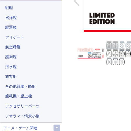
戦艦
巡洋艦
駆逐艦
フリゲート
航空母艦
護衛艦
潜水艦
旅客船
その他戦艦・艦船
艦載機・艦上機
アクセサリーパーツ
ジオラマ・情景小物
アニメ・ゲーム関連