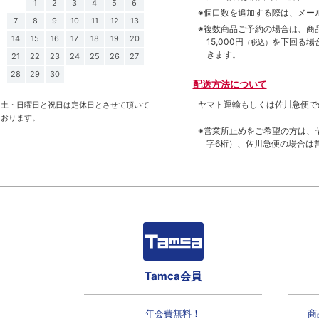
1
2
3
4
5
6
※個口数を追加する際は、メー
7
8
9
10
11
12
13
※複数商品ご予約の場合は、商品合
14
15
16
17
18
19
20
15,000円
を下回る場
（税込）
きます。
21
22
23
24
25
26
27
28
29
30
配送方法について
ヤマト運輸もしくは佐川急便で
土・日曜日と祝日は定休日とさせて頂いて
おります。
※営業所止めをご希望の方は、
字6桁）、佐川急便の場合は
Tamca会員
年会費無料！
商