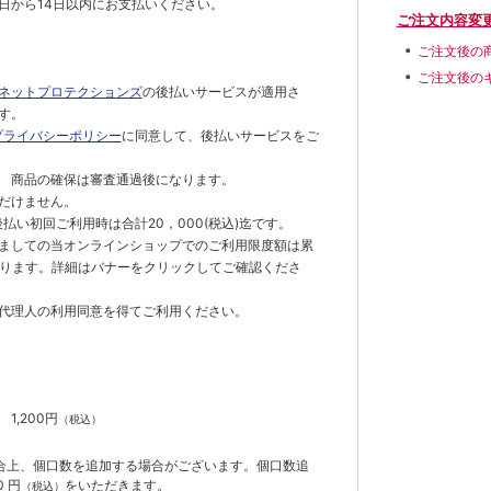
日から14日以内にお支払いください。
ご注文内容変
ご注文後の
ご注文後の
ネットプロテクションズ
の後払いサービスが適用さ
す。
プライバシーポリシー
に同意して、後払いサービスをご
 商品の確保は審査通過後になります。
だけません。
払い初回ご利用時は合計20，000(税込)迄です。
ましての当オンラインショップでのご利用限度額は累
でとなります。詳細はバナーをクリックしてご確認くださ
代理人の利用同意を得てご利用ください。
）
】
1,200円
（税込）
合上、個口数を追加する場合がございます。個口数追
 円
をいただきます。
（税込）