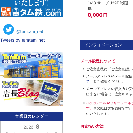
1/48 サーブ J29F 戦闘
機
8,000
円
@tamtam_net
Tweets by tamtam_net
インフォメーション
メール設定について
ご注文直後に「ご注文確認」
メールアドレスやメール配信
て」
をご確認ください。
メールアドレスの誤入力や受
出来ない場合は、注文をキャ
※
iCloudメールやフリーメ
す。
その際は大変恐縮ですが
いいたします。
営業日カレンダー
8
お支払い方法
2026.