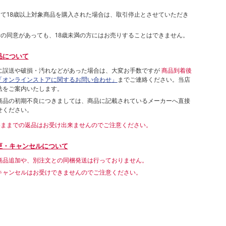
して18歳以上対象商品を購入された場合は、取引停止とさせていただき
者の同意があっても、18歳未満の方にはお売りすることはできません。
品について
に誤送や破損・汚れなどがあった場合は、大変お手数ですが
商品到着後
「オンラインストアに関するお問い合わせ」
までご連絡ください。当店
法をご案内いたします。
商品の初期不良につきましては、商品に記載されているメーカーへ直接
せください。
いままでの返品はお受け出来ませんのでご注意ください。
更・キャンセルについて
商品追加や、別注文との同梱発送は行っておりません。
キャンセルはお受けできませんのでご注意ください。