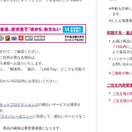
※年齢を詐称
ます。
※たとえ保護
初期不良・返
お届け商品
７日以内
に
すので、ご確認ください。
より返品方
ご住所が異なる場合は、
パッケージ
入者様へお送りいたします。
お問い合わ
」「郵便局」「銀行」「LINE Pay」どこでも可能で
※ご連絡が無
日から14日以内にお支払いください。
ご注文内容変
ご注文後の
ご注文後の
ネットプロテクションズ
の後払いサービスが適用さ
す。
プライバシーポリシー
に同意して、後払いサービスをご
 商品の確保は審査通過後になります。