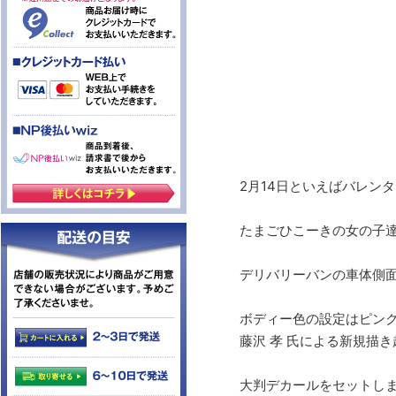
2月14日といえばバレンタ
たまごひこーきの女の子達
デリバリーバンの車体側
ボディー色の設定はピン
藤沢 孝 氏による新規描き
大判デカールをセットし