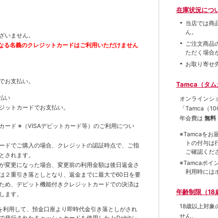
在庫状況につ
当店では商
ん。
ざいません。
ご注文商品
なる名義のクレジットカードはご利用いただけません
ただく場合
お取り寄せ
でお支払い。
Tamca（タ
払い
オンラインシ
ジットカードでお支払い。
「Tamca
（1
年会費は
無料
トカード
※（VISAデビットカード等）
のご利用につい
※Tamca
トの付与は
ードでご購入の場合、クレジットの認証時点で、ご指
ご確認くだ
とされます。
※Tamca
が変更になった場合、変更前の利用金額は後日返金さ
利用時には
は２重引き落としとなり、返金までに最大で60日を要
ため、デビット機能付きクレジットカードでの決済は
年齢制限（18
します。
18歳以上対
を利用して、預金口座より即時代金引き落としがされ
せん。
発行されたキャッシュカードを使用したJ-Debitシ