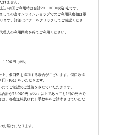
だけません。
払い初回ご利用時は合計20，000(税込)迄です。
ましての当オンラインショップでのご利用限度額は累
でとなります。詳細はバナーをクリックしてご確認くださ
代理人の利用同意を得てご利用ください。
）
】
1,200円
（税込）
合上、個口数を追加する場合がございます。個口数追
 円
をいただきます。
（税込）
ルにてご確認のご連絡をさせていただきます。
計が15,000円
以上であっても1回の発送で
（税込）
合は、都度送料及び代引手数料をご請求させていただ
のお届けになります。