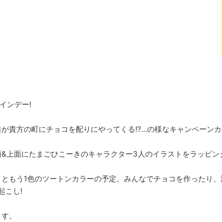
インデー!
が貴方の町にチョコを配りにやってくる!?...の様なキャンペーン
面&上面にたまごひこーきのキャラクター3人のイラストをラッピン
クともう1色のツートンカラーの予定。みんなでチョコを作ったり、
起こし!
ます。