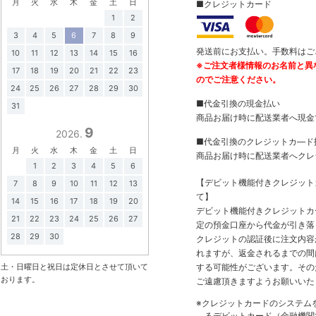
月
火
水
木
金
土
日
■クレジットカード
1
2
3
4
5
6
7
8
9
発送前にお支払い。手数料はご
10
11
12
13
14
15
16
※ご注文者様情報のお名前と異
17
18
19
20
21
22
23
のでご注意ください。
24
25
26
27
28
29
30
■代金引換の現金払い
31
商品お届け時に配送業者へ現金
9
2026.
■代金引換のクレジットカ―ド
月
火
水
木
金
土
日
商品お届け時に配送業者へクレ
1
2
3
4
5
6
【デビット機能付きクレジッ
7
8
9
10
11
12
13
て】
14
15
16
17
18
19
20
デビット機能付きクレジットカ
21
22
23
24
25
26
27
定の預金口座から代金が引き落
28
29
30
クレジットの認証後に注文内容
れますが、返金されるまでの間
土・日曜日と祝日は定休日とさせて頂いて
する可能性がございます。その
おります。
ご遠慮頂きますようお願いいた
※クレジットカードのシステム
るデビットカード（金融機関で