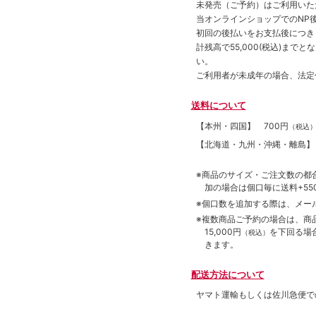
未発売（ご予約）はご利用いた
当オンラインショップでのNP後
初回の後払いをお支払後につき
計残高で55,000(税込)ま
い。
ご利用者が未成年の場合、法定
送料について
【本州・四国】
700円
（税込
【北海道・九州・沖縄・離島
※商品のサイズ・ご注文数の都
加の場合は個口毎に送料+550
※個口数を追加する際は、メー
※複数商品ご予約の場合は、商品合
15,000円
を下回る場
（税込）
きます。
配送方法について
ヤマト運輸もしくは佐川急便で