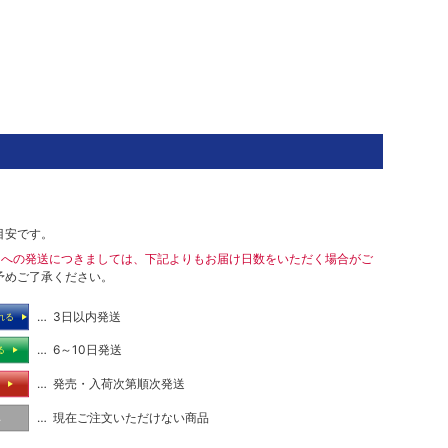
目安です。
島への発送につきましては、下記よりもお届け日数をいただく場合がご
予めご了承ください。
… 3日以内発送
れる
… 6～10日発送
る
… 発売・入荷次第順次発送
る
… 現在ご注文いただけない商品
し