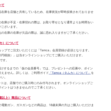
いて
品在庫を店舗と共有しているため、在庫状況が即時反映されておりませ
の在庫が不足・在庫切れの際は、お取り寄せとなり通常よりお時間をい
がございます。
先の在庫の在庫が欠品の際は、誠に恐れ入りますがご了承ください。
ムカ）について
ョップでご注⽂いただくには「Tamca」会員登録が必須となります。
00円税抜）
」は当オンラインショップにてご購⼊いただけます。
です。
をお届けするまでの「仮の会員番号」では、プレゼントへの応募や、ポイン
⾏えません。詳しくは、ご利⽤ガイド
「Tamca（タムカ）について」
を
さい。
ポイントは、店舗でのご購⼊時にのみ付与されます。オンラインショップご
ポイントはつきませんのでご了承ください。
歳以上）商品について
象の電動ガン、ガスガンなどの商品は、18歳未満の方はご購入いただけま