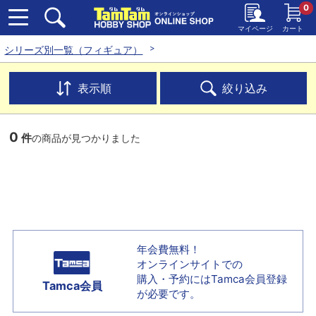
0
マイページ
カート
シリーズ別一覧（フィギュア）
表示順
絞り込み
0
件
の商品が見つかりました
年会費無料！
オンラインサイトでの
購入・予約には
Tamca会員登録
Tamca会員
が必要です。