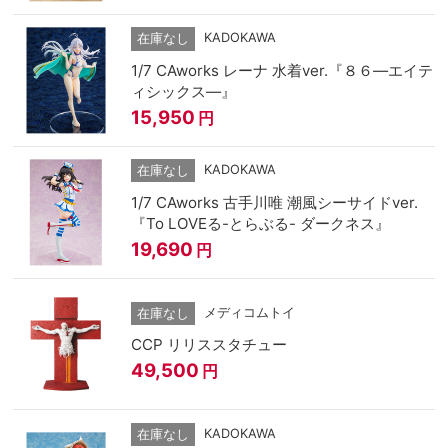
KADOKAWA
在庫なし
1/7 CAworks レーナ 水着ver.『８６―エイテ
ィシックス―』
15,950
円
KADOKAWA
在庫なし
1/7 CAworks 古手川唯 潮風シーサイドver.
『To LOVEる-とらぶる- ダークネス』
19,690
円
メディコムトイ
在庫なし
CCP リリススタチュー
49,500
円
KADOKAWA
在庫なし