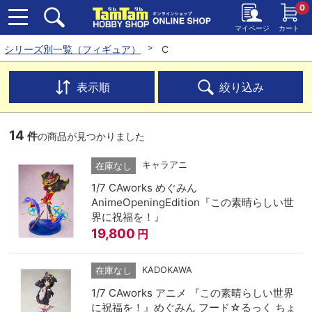
0
マイページ
カート
シリーズ別一覧（フィギュア）
C
表示順
絞り込み
14
件
の商品が見つかりました
キャラアニ
在庫なし
1/7 CAworks めぐみん
AnimeOpeningEdition『この素晴らしい世
界に祝福を！』
19,800
円
KADOKAWA
在庫なし
1/7 CAworks アニメ 『この素晴らしい世界
に祝福を！』めぐみん フード☆るっく ちょ