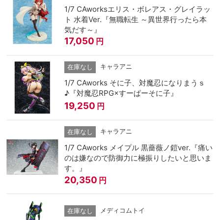
1/7 CAworksエリス・ボレアス・グレイラッ
ト 水着Ver.『無職転生 ～異世界行ったら本
気だす～』
17,050
円
キャラアニ
在庫なし
1/7 CAworks そに子、対魔忍になりまうｓ
♪『対魔忍RPG×すーぱーそに子』
19,250
円
キャラアニ
在庫なし
1/7 CAworks メイプル 黒薔薇ノ鎧ver.『痛い
のは嫌なので防御力に極振りしたいと思いま
す。』
20,350
円
メディコムトイ
在庫なし