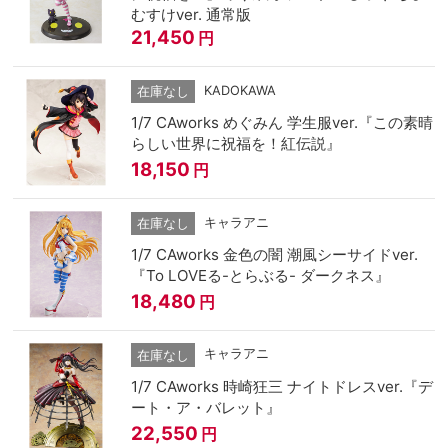
むすけver. 通常版
21,450
円
KADOKAWA
在庫なし
1/7 CAworks めぐみん 学生服ver.『この素晴
らしい世界に祝福を！紅伝説』
18,150
円
キャラアニ
在庫なし
1/7 CAworks 金色の闇 潮風シーサイドver.
『To LOVEる-とらぶる- ダークネス』
18,480
円
キャラアニ
在庫なし
1/7 CAworks 時崎狂三 ナイトドレスver.『デ
ート・ア・バレット』
22,550
円