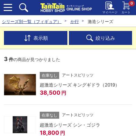
0
マイページ
カート
シリーズ別一覧（フィギュア）
か行
激造シリーズ
表示順
絞り込み
3
件
の商品が見つかりました
アートスピリッツ
在庫なし
超激造シリーズ キングギドラ（2019）
38,500
円
アートスピリッツ
在庫なし
超激造シリーズ シン・ゴジラ
18,800
円